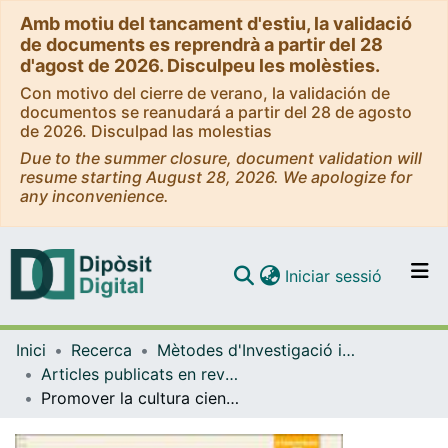
Amb motiu del tancament d'estiu, la validació
de documents es reprendrà a partir del 28
d'agost de 2026. Disculpeu les molèsties.
Con motivo del cierre de verano, la validación de
documentos se reanudará a partir del 28 de agosto
de 2026. Disculpad las molestias
Due to the summer closure, document validation will
resume starting August 28, 2026. We apologize for
any inconvenience.
(current)
Iniciar sessió
Comunitats i col·leccions
Inici
Recerca
Mètodes d'Investigació i Diagnòstic en Educació
Navega per tot el DD
Articles publicats en revistes (Mètodes d'Investigació i Diagnòstic en Educació)
Com publicar
Promover la cultura científica desde los feminismos para revertir las desigualdades en el futuro
Contacte