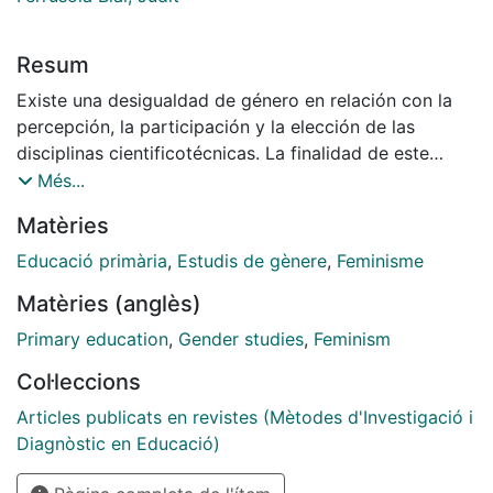
Resum
Existe una desigualdad de género en relación con la
percepción, la participación y la elección de las
disciplinas cientificotécnicas. La finalidad de este
artículo es describir una actividad que relaciona dos
Més...
disciplinas, la literatura y la ciencia, y que pretende
Matèries
potenciar la cultura científica feminista y contribuir a
la extinción de esta desigualdad.
Educació primària
,
Estudis de gènere
,
Feminisme
Matèries (anglès)
Primary education
,
Gender studies
,
Feminism
Col·leccions
Articles publicats en revistes (Mètodes d'Investigació i
Diagnòstic en Educació)