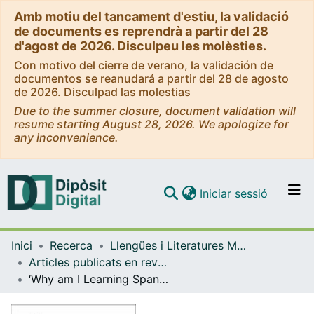
Amb motiu del tancament d'estiu, la validació
de documents es reprendrà a partir del 28
d'agost de 2026. Disculpeu les molèsties.
Con motivo del cierre de verano, la validación de
documentos se reanudará a partir del 28 de agosto
de 2026. Disculpad las molestias
Due to the summer closure, document validation will
resume starting August 28, 2026. We apologize for
any inconvenience.
(current)
Iniciar sessió
Comunitats i col·leccions
Inici
Recerca
Llengües i Literatures Modernes i Estudis Anglesos
Navega per tot el DD
Articles publicats en revistes (Llengües i Literatures Modernes i Estudis Anglesos)
Com publicar
‘Why am I Learning Spanish at 65?’ A Multiple Case Study of L1 English Senior Learners of Spanish as a Foreign Language.
Contacte