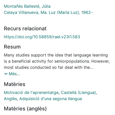
Montañés Ballesté, Júlia
Celaya Villanueva, Ma. Luz (María Luz), 1962-
Recurs relacionat
https://doi.org/10.58859/rael.v23i1.583
Resum
Many studies support the idea that language learning
is a beneficial activity for seniorpopulations. However,
most studies conducted so far deal with the
acquisition of English as asecond language and age-
Més...
related effects on linguistic gains; very few have
Matèries
analysed theacquisition of other languages with a
focus on individual differences. The present study
Motivació de l'aprenentatge
,
Castellà (Llengua)
,
thusaims at exploring the beliefs, motivation and
Anglès
,
Adquisició d'una segona llengua
strategies displayed by mother tongue Englishsenior
Matèries (anglès)
learners of Spanish as a foreign language. The