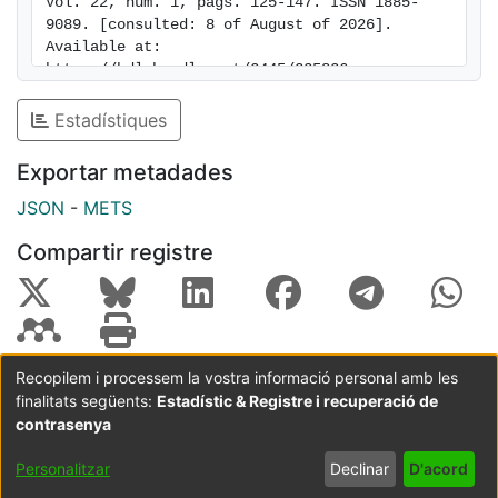
Vol. 22, num. 1, pags. 125-147. ISSN 1885-
9089. [consulted: 8 of August of 2026]. 
Available at: 
https://hdl.handle.net/2445/225836
Estadístiques
Exportar metadades
JSON
-
METS
Compartir registre
Recopilem i processem la vostra informació personal amb les
finalitats següents:
Estadístic & Registre i recuperació de
Coordinació:
CRAI UB
Avís legal
Metadades
subjectes a:
contrasenya
Configuració
Política de
Acord
Personalitzar
Declinar
D'acord
de cookies
privadesa
d'usuari
final