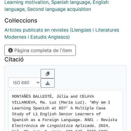
participants were nine learners of Spanishas a FL, who
Learning motivation
,
Spanish language
,
English
were following teacher-led online classes at the time
language
,
Second language acquisition
of the study. A mixed-methodsapproach was followed,
Col·leccions
consisting of a background questionnaire, a
questionnaire thatencompassed 36 statements on
Articles publicats en revistes (Llengües i Literatures
beliefs, motivation, and strategies, and a semi-
Modernes i Estudis Anglesos)
structuredinterview. Results show a variety of positive
Pàgina completa de l'ítem
beliefs linked to learning Spanish, and the use
ofdifferent types of strategies to build their own
Citació
learning process and promote self-motivation.
MONTAÑÉS BALLESTÉ, Júlia and CELAYA 
VILLANUEVA, Ma. Luz (María Luz). ‘Why am I 
Learning Spanish at 65?’ A Multiple Case 
Study of L1 English Senior Learners of 
Spanish as a Foreign Language. 
RAEL - Revista 
Electrónica de Lingüística Aplicada
. 2024. 