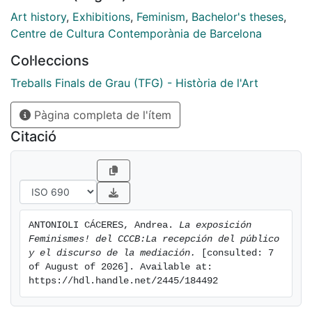
personalidades del ámbito académico.
Art history
,
Exhibitions
,
Feminism
,
Bachelor's theses
,
Un segundo objetivo que nos planteamos será
Centre de Cultura Contemporània de Barcelona
descubrir cuál es el discurso oficial de la
Col·leccions
institución sobre el tema. El nombre del proyecto es
feminismos en plural, y nos interesa
Treballs Finals de Grau (TFG) - Història de l'Art
descubrir por qué utilizan el plural para referirse al
Pàgina completa de l'ítem
movimiento feminista. Sobre todo, para
saber de qué manera la opinión del público y el
Citació
discurso de la institución tienen similitudes o
no. En definitiva, nuestro objetivo principal será
indagar por qué el centro realizó una
exposición sobre feminismos e intentaremos descubrir
si tiene como objetivo cumplir una
ANTONIOLI CÁCERES, Andrea. 
La exposición 
función social. Creemos que la exposición
Feminismes! del CCCB:La recepción del público 
efectivamente fue un fenómeno en la ciudad y
y el discurso de la mediación.
 [consulted: 7 
como toda institución cultural contemporánea que
of August of 2026]. Available at: 
https://hdl.handle.net/2445/184492
propone temas coyunturales sobre
movimientos sociales tiene una responsabilidad con la