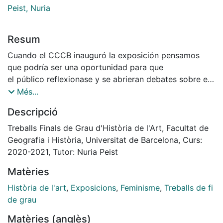
Peist, Nuria
Resum
Cuando el CCCB inauguró la exposición pensamos
que podría ser una oportunidad para que
el público reflexionase y se abrieran debates sobre el
feminismo en la ciudad. Es por esta
Més...
razón que uno de los objetivos de nuestro trabajo es
Descripció
descubrir cuál fue el impacto que produjo
en la población. Para lograrlo analizaremos las
Treballs Finals de Grau d'Història de l'Art, Facultat de
encuestas de satisfacción realizadas por el
Geografia i Història, Universitat de Barcelona, Curs:
centro al concluir su visita a las dos exposiciones.
2020-2021, Tutor: Nuria Peist
Esperamos encontrar respuestas y
Matèries
reacciones interesantes vinculadas a los temas de
reflexión que proponía la exposición. Una
Història de l'art
,
Exposicions
,
Feminisme
,
Treballs de fi
de las hipótesis que tenemos es que el público será en
de grau
su mayoría especializado, debido a que
Matèries (anglès)
en su mayoría la institución es un centro que atrae a