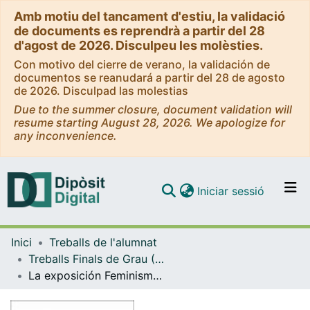
Amb motiu del tancament d'estiu, la validació
de documents es reprendrà a partir del 28
d'agost de 2026. Disculpeu les molèsties.
Con motivo del cierre de verano, la validación de
documentos se reanudará a partir del 28 de agosto
de 2026. Disculpad las molestias
Due to the summer closure, document validation will
resume starting August 28, 2026. We apologize for
any inconvenience.
(current)
Iniciar sessió
Comunitats i col·leccions
Inici
Treballs de l'alumnat
Navega per tot el DD
Treballs Finals de Grau (TFG) - Història de l'Art
Com publicar
La exposición Feminismes! del CCCB:La recepción del público y el discurso de la mediación
Contacte