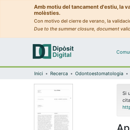
Amb motiu del tancament d'estiu, la v
molèsties.
Con motivo del cierre de verano, la valida
Due to the summer closure, document valid
Comuni
Inici
Recerca
Odontoestomatologia
Si 
cit
htt
Ap