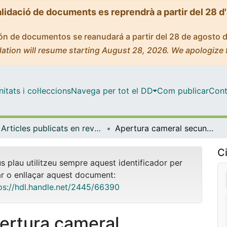
alidació de documents es reprendrà a partir del 28 d
ción de documentos se reanudará a partir del 28 de agosto 
ation will resume starting August 28, 2026. We apologize 
tats i col·leccions
Navega per tot el DD
Com publicar
Cont
Articles publicats en revistes (Odontoestomatologia)
Apertura cameral secundaria
Ci
us plau utilitzeu sempre aquest identificador per
ar o enllaçar aquest document:
ps://hdl.handle.net/2445/66390
ertura cameral