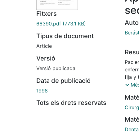
se
Fitxers
Auto
66390.pdf
(773.1 KB)
Berást
Tipus de document
Article
Res
Versió
Pacie
Versió publicada
enfer
fija 
Data de publicació
varios
Més
1998
se obs
Matè
21. La
Tots els drets reservats
La rad
Cirurg
través
Matè
period
tratam
Denta
entrad