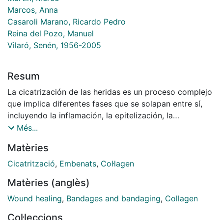
Marcos, Anna
Casaroli Marano, Ricardo Pedro
Reina del Pozo, Manuel
Vilaró, Senén, 1956-2005
Resum
La cicatrización de las heridas es un proceso complejo
que implica diferentes fases que se solapan entre sí,
incluyendo la inflamación, la epitelización, la
angiognesis y la síntesis y deposición de matriz
Més...
extracelular. Los fibroblastos dérmicos tienen una
Matèries
función esencial en la formación del tejido de
granulación. Migran hasta la lesión en respuesta a
Cicatrització
,
Embenats
,
Col·lagen
citoquinas, proliferan y sintetizan las proteínas de la
Matèries (anglès)
matriz extracelular, las cuales son la base del proceso
de reparación futuro. Los oligoelementos tales como
Wound healing
,
Bandages and bandaging
,
Collagen
el zinc y el manganeso son necesarios para muchas
Col·leccions