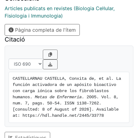
funciones celulares y, por consiguiente, pueden
potencialmente estimular los procesos de reparación
Articles publicats en revistes (Biologia Cel·lular,
de las heridas. En el presente estudio hemos
Fisiologia i Immunologia)
investigado el efecto de un aposito que contiene zinc,
Pàgina completa de l'ítem
calcio y manganeso (Trionic®) sobre la proliferación,
el crecimiento, la síntesis de colágeno I y III y la
Citació
migración de los fibroblastos. Los resultados
obtenidos indican que los oligoelementos solubles
presentes en Trionic® actúan estimulando la
proliferación, el crecimiento, la biosíntesis de colágeno
y la migración de los fibroblastos. Dada la
CASTELLARNAU CASTELLA, Conxita de, et al. La 
participación crucial que estas funciones celulares
función activadora de un apósito bioactivo 
tienen sobre el comportamiento de los fibroblastos
con carga iónica sobre los fibroblastos 
durante el proceso de formación del tejido de
humanos. 
Metas de Enfermería
. 2005. Vol. 8, 
num. 7, pags. 50-54. ISSN 1138-7262. 
granulación, concluimos que los iones Ca2+, Zn2+, y
[consulted: 8 of August of 2026]. Available 
Mn2+ contenidos en Trionic® pueden proporcionar
at: https://hdl.handle.net/2445/33778
potenciales beneficios en el tratamiento de las heridas
crónicas y durante la fase reparativa del proceso de
cicatrización.
Estadístiques