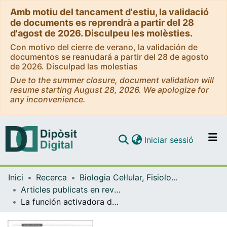
Amb motiu del tancament d'estiu, la validació
de documents es reprendrà a partir del 28
d'agost de 2026. Disculpeu les molèsties.
Con motivo del cierre de verano, la validación de
documentos se reanudará a partir del 28 de agosto
de 2026. Disculpad las molestias
Due to the summer closure, document validation will
resume starting August 28, 2026. We apologize for
any inconvenience.
(current)
Iniciar sessió
Comunitats i col·leccions
Inici
Recerca
Biologia Cel·lular, Fisiologia i Immunologia
Navega per tot el DD
Articles publicats en revistes (Biologia Cel·lular, Fisiologia i Immunologia)
Com publicar
La función activadora de un apósito bioactivo con carga iónica sobre los fibroblastos humanos
Contacte