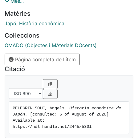
actualidad, destacando el papel que han jugado los
Més...
distintos agentes económicos.
Matèries
Japó
,
Història econòmica
Col·leccions
OMADO (Objectes i MAterials DOcents)
Pàgina completa de l'ítem
Citació
PELEGRÍN SOLÉ, Àngels. 
Historia económica de 
Japón.
 [consulted: 6 of August of 2026]. 
Available at: 
https://hdl.handle.net/2445/5301