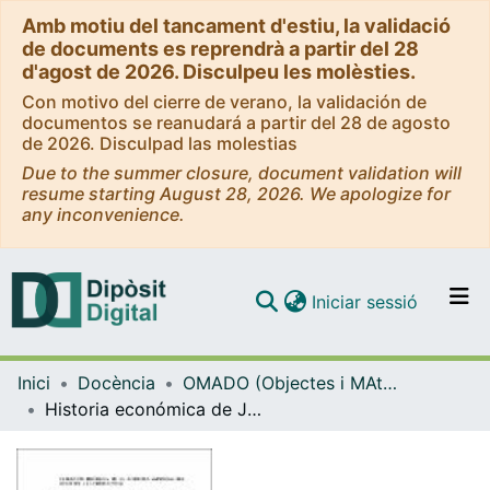
Amb motiu del tancament d'estiu, la validació
de documents es reprendrà a partir del 28
d'agost de 2026. Disculpeu les molèsties.
Con motivo del cierre de verano, la validación de
documentos se reanudará a partir del 28 de agosto
de 2026. Disculpad las molestias
Due to the summer closure, document validation will
resume starting August 28, 2026. We apologize for
any inconvenience.
(current)
Iniciar sessió
Comunitats i col·leccions
Inici
Docència
OMADO (Objectes i MAterials DOcents)
Navega per tot el DD
Historia económica de Japón
Com publicar
Contacte