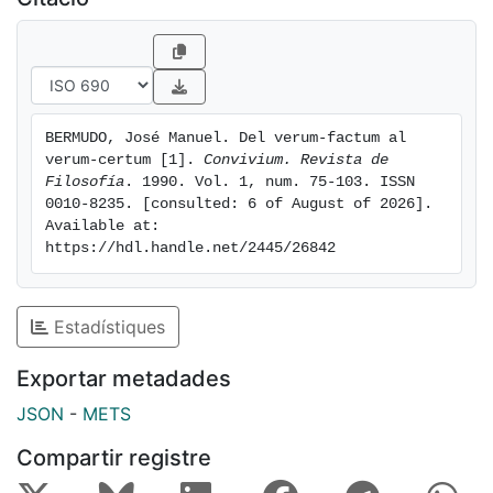
matemáticos. Esto,
unido a la falta de una exacta comprensión de la
relación del verum-factum con el verum-certum de la
Scienza Nuova, simbolizando ésta el momento de
fundamentación de una ciencia (en sentido fuerte) del
BERMUDO, José Manuel. Del verum-factum al 
mundo de las naciones, propiciará la tesis de las dos
verum-certum [1]. 
Convivium. Revista de 
filosofías viquianas, basadas cada una de ellas en sus
Filosofía
. 1990. Vol. 1, num. 75-103. ISSN 
respectivas epistemologías del verum-factum y del
0010-8235. [consulted: 6 of August of 2026]. 
Available at: 
verum-certum.
https://hdl.handle.net/2445/26842
Estadístiques
Exportar metadades
JSON
-
METS
Compartir registre