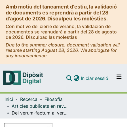
Amb motiu del tancament d'estiu, la validació
de documents es reprendrà a partir del 28
d'agost de 2026. Disculpeu les molèsties.
Con motivo del cierre de verano, la validación de
documentos se reanudará a partir del 28 de agosto
de 2026. Disculpad las molestias
Due to the summer closure, document validation will
resume starting August 28, 2026. We apologize for
any inconvenience.
(current)
Iniciar sessió
Comunitats i col·leccions
Inici
Recerca
Filosofia
Navega per tot el DD
Articles publicats en revistes (Filosofia)
Com publicar
Del verum-factum al verum-certum [1]
Contacte