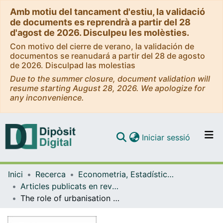
Amb motiu del tancament d'estiu, la validació
de documents es reprendrà a partir del 28
d'agost de 2026. Disculpeu les molèsties.
Con motivo del cierre de verano, la validación de
documentos se reanudará a partir del 28 de agosto
de 2026. Disculpad las molestias
Due to the summer closure, document validation will
resume starting August 28, 2026. We apologize for
any inconvenience.
(current)
Iniciar sessió
Comunitats i col·leccions
Inici
Recerca
Econometria, Estadística i Economia Aplicada
Navega per tot el DD
Articles publicats en revistes (Econometria, Estadística i Economia Aplicada)
Com publicar
The role of urbanisation on international migrations. A case study of EU and ENP countries
Contacte