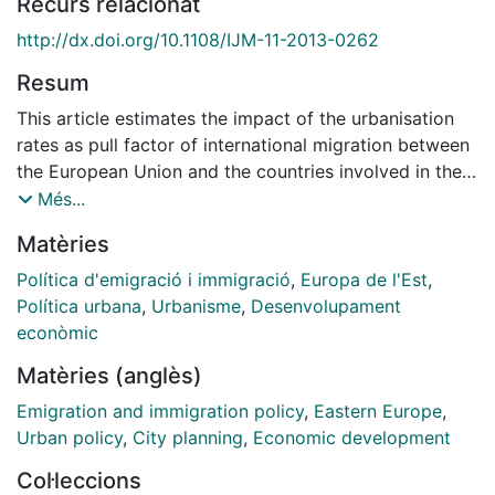
Recurs relacionat
http://dx.doi.org/10.1108/IJM-11-2013-0262
Resum
This article estimates the impact of the urbanisation
rates as pull factor of international migration between
the European Union and the countries involved in the
European Neighbouring Policy. The 1970-2000 period
Més...
was investigated by using a gravitational model and
Matèries
estimates were obtained by using a a wide fixed-
effects structure. The main finding was that changes in
Política d'emigració i immigració
,
Europa de l'Est
,
urbanisation matter more as a pull factor than changes
Política urbana
,
Urbanisme
,
Desenvolupament
in GDP per capita. This may be linked to the existence
econòmic
of greater opportunities arising in growing cities and
Matèries (anglès)
to the fact that in the period of analysis these
opportunities had been more important in small and
Emigration and immigration policy
,
Eastern Europe
,
medium sized cities than in large cities. In addition, it
Urban policy
,
City planning
,
Economic development
appears that immigrants not only look for monetary
Col·leccions
outcomes by migrating, but also cue on non-economic