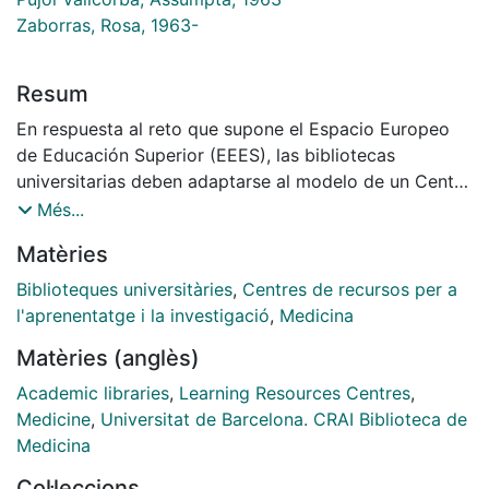
Zaborras, Rosa, 1963-
Resum
En respuesta al reto que supone el Espacio Europeo
de Educación Superior (EEES), las bibliotecas
universitarias deben adaptarse al modelo de un Centro
de Recursos para el Aprendizaje y la Investigación
Més...
(CRAI). En el caso del CRAI Biblioteca de Medicina de
Matèries
la Universidad de Barcelona se hace énfasis en los
espacios, la difusión y el fondo bibliográfico.
Biblioteques universitàries
,
Centres de recursos per a
l'aprenentatge i la investigació
,
Medicina
Matèries (anglès)
Academic libraries
,
Learning Resources Centres
,
Medicine
,
Universitat de Barcelona. CRAI Biblioteca de
Medicina
Col·leccions