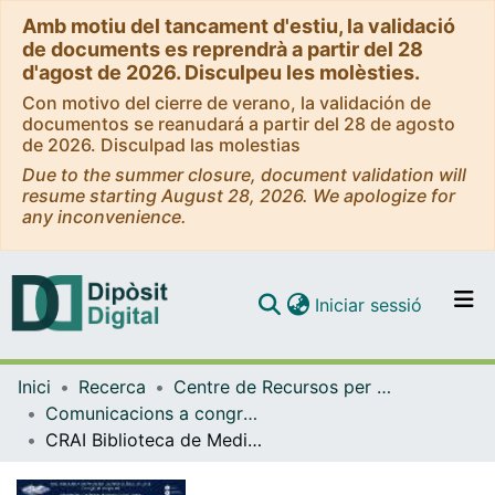
Amb motiu del tancament d'estiu, la validació
de documents es reprendrà a partir del 28
d'agost de 2026. Disculpeu les molèsties.
Con motivo del cierre de verano, la validación de
documentos se reanudará a partir del 28 de agosto
de 2026. Disculpad las molestias
Due to the summer closure, document validation will
resume starting August 28, 2026. We apologize for
any inconvenience.
(current)
Iniciar sessió
Comunitats i col·leccions
Inici
Recerca
Centre de Recursos per a l'Aprenentatge i la Investigació (CRAI-UB)
Navega per tot el DD
Comunicacions a congressos / Jornades / Presentacions (CRAI-UB)
Com publicar
CRAI Biblioteca de Medicina (Campus Clínic) de la UB. del siglo XX al siglo XXI
Contacte