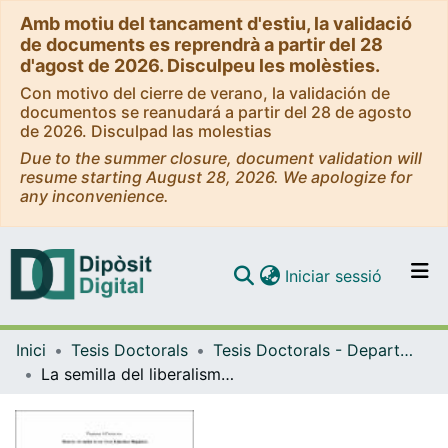
Amb motiu del tancament d'estiu, la validació
de documents es reprendrà a partir del 28
d'agost de 2026. Disculpeu les molèsties.
Con motivo del cierre de verano, la validación de
documentos se reanudará a partir del 28 de agosto
de 2026. Disculpad las molestias
Due to the summer closure, document validation will
resume starting August 28, 2026. We apologize for
any inconvenience.
(current)
Iniciar sessió
Comunitats i col·leccions
Inici
Tesis Doctorals
Tesis Doctorals - Departament - Filologia Hispànica
Navega per tot el DD
La semilla del liberalismo. Política y literatura en torno a la actividad española del Congreso por la Libertad de la Cultura (1958-1969)
Com publicar
Contacte