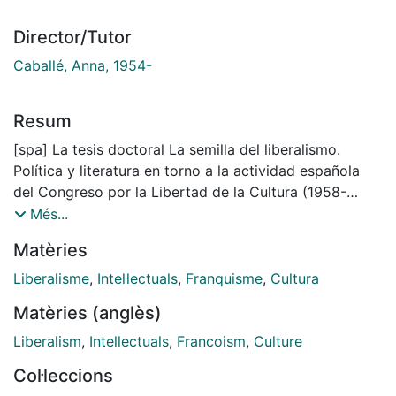
Director/Tutor
Caballé, Anna, 1954-
Resum
[spa] La tesis doctoral La semilla del liberalismo.
Política y literatura en torno a la actividad española
del Congreso por la Libertad de la Cultura (1958-
1969) pretende ser una aportación más, construida
Més...
con las herramientas de la filología y usando como
Matèries
fuente primaria materiales autobiográficos en buena
parte inéditos, para conocer cómo pudo refundarse
Liberalisme
,
Intel·lectuals
,
Franquisme
,
Cultura
una cultura política democrática en España a lo largo
Matèries (anglès)
y contra la dictadura del General Franco. Sus
protagonistas son escritores, académicos e
Liberalism
,
Intellectuals
,
Francoism
,
Culture
intelectuales que, partiendo de adscripciones
Col·leccions
totalitarias (el falangismo más ortodoxo, el