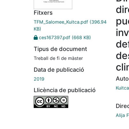
di
Fitxers
pu
TFM_Salomee_Kuitca.pdf
(396.94
KB)
in
ces167397.pdf
(668 KB)
de
Tipus de document
de
Treball de fi de màster
cl
Data de publicació
Auto
2019
Kuitc
Llicència de publicació
Dire
Alija