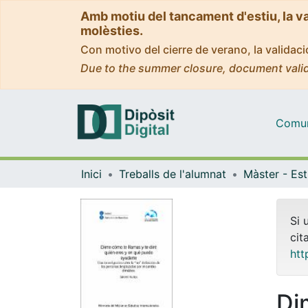
Amb motiu del tancament d'estiu, la v
molèsties.
Con motivo del cierre de verano, la valida
Due to the summer closure, document valid
Comuni
Inici
Treballs de l'alumnat
Si 
cit
htt
Di