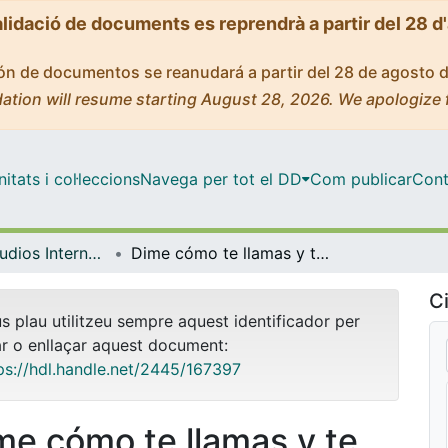
alidació de documents es reprendrà a partir del 28 d
ción de documentos se reanudará a partir del 28 de agosto 
ation will resume starting August 28, 2026. We apologize 
tats i col·leccions
Navega per tot el DD
Com publicar
Cont
Màster - Estudios Internacionales: organizaciones internacionales y cooperación – Colección Memorias MEI
Dime cómo te llamas y te diré quién eres y en qué puedo ayudarte. Una investigación sobre la “no” definición de las personas desplazadas por el cambio climático
Ci
us plau utilitzeu sempre aquest identificador per
ar o enllaçar aquest document:
ps://hdl.handle.net/2445/167397
me cómo te llamas y te