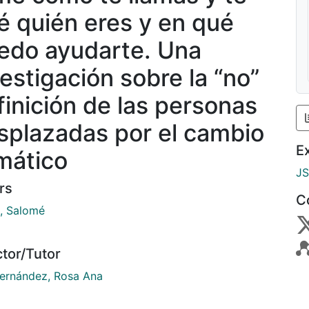
ré quién eres y en qué
edo ayudarte. Una
vestigación sobre la “no”
finición de las personas
splazadas por el cambio
E
imático
J
rs
C
a, Salomé
ctor/Tutor
 Fernández, Rosa Ana