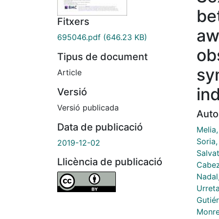
be
Fitxers
aw
695046.pdf
(646.23 KB)
ob
Tipus de document
sy
Article
in
Versió
Versió publicada
Auto
Data de publicació
Melia,
Soria,
2019-12-02
Salvat
Llicència de publicació
Cabez
Nadal
Urret
Gutié
Monre