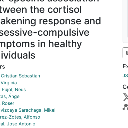
tween the cortisol
akening response and
sessive-compulsive
mptoms in healthy
dividuals
E
rs
J
 Cristian Sebastian
 Virginia
C
 Pujol, Neus
as, Ángel
, Roser
avizcaya Sarachaga, Mikel
rrez-Zotes, Alfonso
al, José Antonio