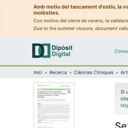
Amb motiu del tancament d'estiu, la v
molèsties.
Con motivo del cierre de verano, la valida
Due to the summer closure, document valid
Comuni
Inici
Recerca
Ciències Clíniques
Si 
cit
htt
Se