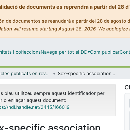
alidació de documents es reprendrà a partir del 28 d
ción de documentos se reanudará a partir del 28 de agosto 
ation will resume starting August 28, 2026. We apologize 
tats i col·leccions
Navega per tot el DD
Com publicar
Cont
Articles publicats en revistes (Ciències Clíniques)
Sex-specific association between the cortisol awakening response and obsessive-compulsive symptoms in healthy individuals
Ci
us plau utilitzeu sempre aquest identificador per
ar o enllaçar aquest document:
ps://hdl.handle.net/2445/166019
x-specific association