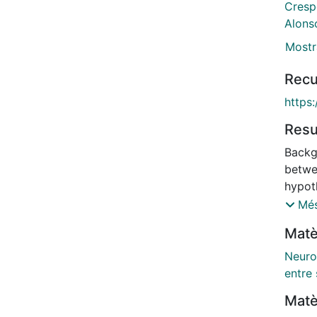
Cresp
Alons
Mostr
Recu
https
Res
Backg
betwe
hypoth
aimed
Més
compu
Matè
a non
sex di
Neuro
eighty
entre
diagn
Matè
years