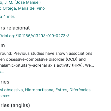
o, J. M. (José Manuel)
o Ortega, María del Pino
a 4 més
rs relacionat
://doi.org/10.1186/s13293-019-0273-3
um
round: Previous studies have shown associations
en obsessive-compulsive disorder (OCD) and
alamic-pituitary-adrenal axis activity (HPA). We
 to investigate the association between obsessive-
...
lsive (OC) symptoms and HPA axis functionality in
ries
-clinical sample and to explore whether there are
fferences in this relationship. Methods: One hundred
si obsessiva
,
Hidrocortisona
,
Estrès
,
Diferències
-three healthy individuals without any psychiatric
 sexes
osis (80 men, 103 women; mean age 41.3 ± 17.9
ries (anglès)
) were recruited from the general population. The