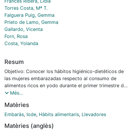
Francés Ribera, Lidia
Torres Costa, Mª T.
Falguera Puig, Gemma
Prieto de Lamo, Gemma
Gallardo, Vicenta
Forn, Rosa
Costa, Yolanda
Resum
Objetivo: Conocer los hábitos higiénico-dietéticos de
las mujeres embarazadas respecto al consumo de
alimentos ricos en yodo durante el primer trimestre de
la gestación. Material y método: Estudio
Més...
observacional, descriptivo, transversal y multicéntrico.
Matèries
Se estudiaron las mujeres embarazadas en el primer
trimestre de la gestación que acudieron a la consulta
Embaràs
,
Iode
,
Hàbits alimentaris
,
Llevadores
de control del embarazo del programa de atención a
Matèries (anglès)
la salud sexual y reproductiva (ASSIR) de la Región