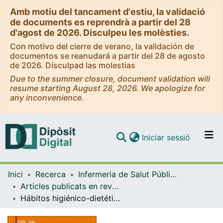
Amb motiu del tancament d'estiu, la validació
de documents es reprendrà a partir del 28
d'agost de 2026. Disculpeu les molèsties.
Con motivo del cierre de verano, la validación de
documentos se reanudará a partir del 28 de agosto
de 2026. Disculpad las molestias
Due to the summer closure, document validation will
resume starting August 28, 2026. We apologize for
any inconvenience.
(current)
Iniciar sessió
Comunitats i col·leccions
Inici
Recerca
Infermeria de Salut Pública, Salut Mental i Maternoinfantil
Navega per tot el DD
Articles publicats en revistes (Infermeria de Salut Pública, Salut mental i Maternoinfantil)
Com publicar
Hábitos higiénico-dietéticos respecto al consumo de alimentos ricos en yodo durante el primer trimestre de la gestación
Contacte