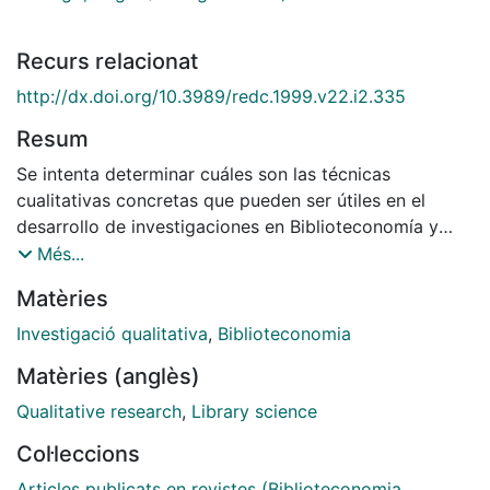
Recurs relacionat
http://dx.doi.org/10.3989/redc.1999.v22.i2.335
Resum
Se intenta determinar cuáles son las técnicas
cualitativas concretas que pueden ser útiles en el
desarrollo de investigaciones en Biblioteconomía y
Documentación, qué temas son más susceptibles de
Més...
ser abordados desde una óptica cualitativa, y si existe
Matèries
una correlación entre la técnica empleada y el tema
tratado. Se analiza la temática y técnicas empleadas
Investigació qualitativa
,
Biblioteconomia
en los artículos de investigación publicados en Journal
Matèries (anglès)
of the American Society for Information Science entre
1995 y 1997, y en los aparecidos en Journal of
Qualitative research
,
Library science
Documentation y Library and Information Science
Col·leccions
Research desde 1993 hasta 1997. La mayor parte de
los artículos que emplean técnicas cualitativas
Articles publicats en revistes (Biblioteconomia,