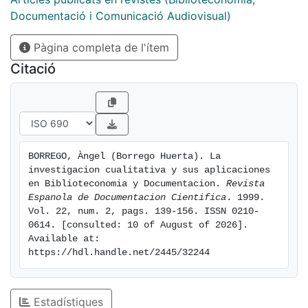
estudian el comportamiento del usuario en la
Documentació i Comunicació Audiovisual)
recuperación de la información, bien sea explorando
Pàgina completa de l'ítem
su conducta al utilizar un sistema automatizado, o
bien centrándose en las tácticas que diversos grupos
Citació
de usuarios emplean al resolver sus necesidades
informativas. Finalmente se exponen las principales
características que definen este tipo de
investigaciones.
BORREGO, Àngel (Borrego Huerta). La 
investigacion cualitativa y sus aplicaciones 
en Biblioteconomia y Documentacion. 
Revista 
Espanola de Documentacion Cientifica
. 1999. 
Vol. 22, num. 2, pags. 139-156. ISSN 0210-
0614. [consulted: 10 of August of 2026]. 
Available at: 
https://hdl.handle.net/2445/32244
Estadístiques