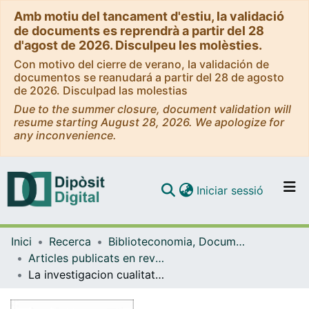
Amb motiu del tancament d'estiu, la validació
de documents es reprendrà a partir del 28
d'agost de 2026. Disculpeu les molèsties.
Con motivo del cierre de verano, la validación de
documentos se reanudará a partir del 28 de agosto
de 2026. Disculpad las molestias
Due to the summer closure, document validation will
resume starting August 28, 2026. We apologize for
any inconvenience.
(current)
Iniciar sessió
Comunitats i col·leccions
Inici
Recerca
Biblioteconomia, Documentació i Comunicació Audiovisual
Navega per tot el DD
Articles publicats en revistes (Biblioteconomia, Documentació i Comunicació Audiovisual)
Com publicar
La investigacion cualitativa y sus aplicaciones en Biblioteconomia y Documentacion
Contacte