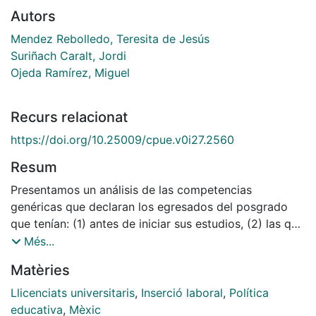
Autors
Mendez Rebolledo, Teresita de Jesús
Suriñach Caralt, Jordi
Ojeda Ramírez, Miguel
Recurs relacionat
https://doi.org/10.25009/cpue.v0i27.2560
Resum
Presentamos un análisis de las competencias
genéricas que declaran los egresados del posgrado
que tenían: (1) antes de iniciar sus estudios, (2) las que
obtuvieron durante los estudios y (3) las que les
Més...
requiere el desempeño laboral. Se realizan pruebas de
Matèries
hipótesis, se ajustan modelos de regresión lineal y
modelo logístico multinomial. Se encontró que las
Llicenciats universitaris
,
Inserció laboral
,
Política
competencias que más se adquieren y más se aplican
educativa
,
Mèxic