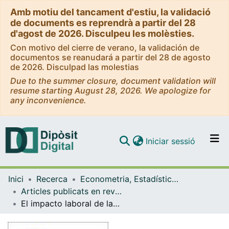
Amb motiu del tancament d'estiu, la validació
de documents es reprendrà a partir del 28
d'agost de 2026. Disculpeu les molèsties.
Con motivo del cierre de verano, la validación de
documentos se reanudará a partir del 28 de agosto
de 2026. Disculpad las molestias
Due to the summer closure, document validation will
resume starting August 28, 2026. We apologize for
any inconvenience.
(current)
Iniciar sessió
Comunitats i col·leccions
Inici
Recerca
Econometria, Estadística i Economia Aplicada
Navega per tot el DD
Articles publicats en revistes (Econometria, Estadística i Economia Aplicada)
Com publicar
El impacto laboral de las competencias en el posgrado: el caso de los egresados de la Universidad Veracruzana en México
Contacte