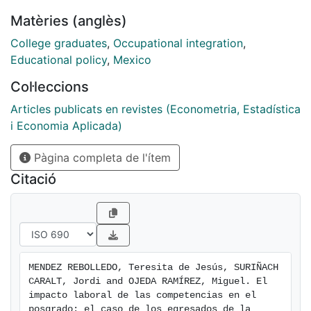
están vinculadas con la profesionalización, habilidades
Matèries (anglès)
del pensamiento analítico, de liderazgo y expositivas.
Se concluye que existen semejanzas entre los niveles
College graduates
,
Occupational integration
,
en los cuales los egresados logran las competencias
Educational policy
,
Mexico
con su aplicación en el ámbito en el que se
Col·leccions
desempeñan. Se demuestra que hay competencias de
alta especialización obtenidas en el posgrado
Articles publicats en revistes (Econometria, Estadística
(habilidades comunicativas, de liderazgo e
i Economia Aplicada)
investigativas), lo que determina la pertinencia y
Pàgina completa de l'ítem
significancia de un sistema de posgrados para darle
soporte a la innovación en el desarrollo económico y
Citació
social.
MENDEZ REBOLLEDO, Teresita de Jesús, SURIÑACH 
CARALT, Jordi and OJEDA RAMÍREZ, Miguel. El 
impacto laboral de las competencias en el 
posgrado: el caso de los egresados de la 