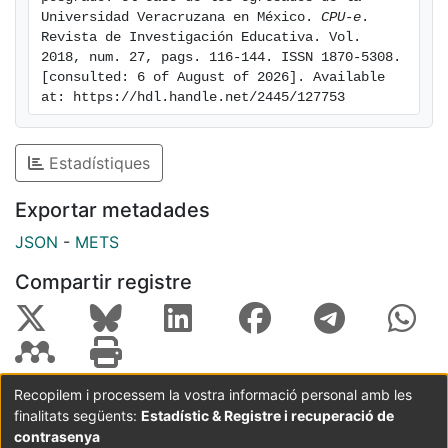
Universidad Veracruzana en México. 
CPU-e
. 
Revista de Investigación Educativa. Vol.  
2018, num. 27, pags. 116-144. ISSN 1870-5308. 
[consulted: 6 of August of 2026]. Available 
at: https://hdl.handle.net/2445/127753
Estadístiques
Exportar metadades
JSON
-
METS
Compartir registre
Recopilem i processem la vostra informació personal amb les
finalitats següents:
Estadístic & Registre i recuperació de
Coordinació:
CRAI UB
Avís legal
Metadades
subjectes a:
contrasenya