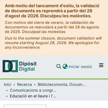
Amb motiu del tancament d'estiu, la validació
de documents es reprendrà a partir del 28
d'agost de 2026. Disculpeu les molèsties.
Con motivo del cierre de verano, la validación de
documentos se reanudará a partir del 28 de agosto
de 2026. Disculpad las molestias
Due to the summer closure, document validation will
resume starting August 28, 2026. We apologize for
any inconvenience.
(current)
Iniciar sessió
Comunitats i col·leccions
Inici
Recerca
Biblioteconomia, Documentació i Comunicació Audiovisual
Navega per tot el DD
Comunicacions a congressos / Presentacions (Biblioteconomia, Documentació i Comunicació Audiovisual)
Com publicar
Educació en el lleure i l'ús de les tecnologies de la informació als hospitals pediàtrics: un estat de la qüestió
Contacte