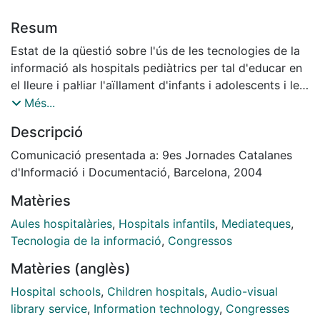
Resum
Estat de la qüestió sobre l'ús de les tecnologies de la
informació als hospitals pediàtrics per tal d'educar en
el lleure i pal·liar l'aïllament d'infants i adolescents i les
seves famílies durant l'estada a l'hospital. A partir del
Més...
grau d'implantació de les tecnologies, s'ha fet una
Descripció
anàlisi de diverses experiències d'arreu del món. S'han
identificat dos models diferents pel que fa als
Comunicació presentada a: 9es Jornades Catalanes
objectius: els que centren la seva atenció en aspectes
d'Informació i Documentació, Barcelona, 2004
curriculars i els que potencien aspectes lúdics.
Matèries
Ambdós compten amb la implicació del personal
sanitari vinculat als pacients i amb la figura del
Aules hospitalàries
,
Hospitals infantils
,
Mediateques
,
voluntari per a gestionar aquests serveis. Les
Tecnologia de la informació
,
Congressos
principals diferències entre els projectes estudiats són
Matèries (anglès)
les fonts de finançament, la tipologia de serveis que
ofereixen i la naturalesa de les entitas que els
Hospital schools
,
Children hospitals
,
Audio-visual
promociona.
library service
,
Information technology
,
Congresses