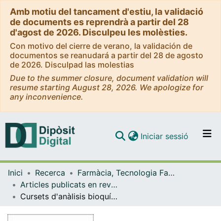
Amb motiu del tancament d'estiu, la validació
de documents es reprendrà a partir del 28
d'agost de 2026. Disculpeu les molèsties.
Con motivo del cierre de verano, la validación de
documentos se reanudará a partir del 28 de agosto
de 2026. Disculpad las molestias
Due to the summer closure, document validation will
resume starting August 28, 2026. We apologize for
any inconvenience.
(current)
Iniciar sessió
Comunitats i col·leccions
Inici
Recerca
Farmàcia, Tecnologia Farmacèutica i Fisicoquímica
Navega per tot el DD
Articles publicats en revistes (Farmàcia, Tecnologia Farmacèutica i Fisicoquímica)
Com publicar
Cursets d'anàlisis bioquímiques per a metges i farmacèutics a la Facultat de Farmàcia Barcelonina (1927-1930)
Contacte