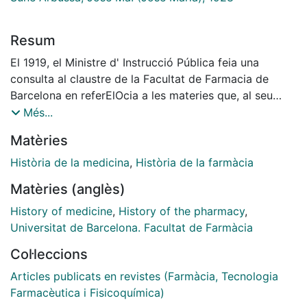
Resum
El 1919, el Ministre d' Instrucció Pública feia una
consulta al claustre de la Facultat de Farmacia de
Barcelona en referElOcia a les materies que, al seu
parer, haurien de constituir el nucli fonamental
Més...
d'ensenyament dels estudis de Farmacia. Davant
Matèries
d'aquesta consulta, el claustre acorda incloure a la se
va proposta de currículum, l' assignatura 'Química
Història de la medicina
,
Història de la farmàcia
biológica y análisis de productos fisiológicos y
Matèries (anglès)
patológicos' (1). Tres anys més tard, un Reial Decret
(24 de febrer de 1922) instituí un nou pla d'estudis que
History of medicine
,
History of the pharmacy
,
introdula la novetat de que, en els dos darrers anys del
Universitat de Barcelona. Facultat de Farmàcia
període de la llicenciatura, la Facultat es reservava el
Col·leccions
dret de triar dues assignatures més, per establir en el
seu moment, completant, d'aquesta manera, el quadre
Articles publicats en revistes (Farmàcia, Tecnologia
d'ensenyament.
Farmacèutica i Fisicoquímica)