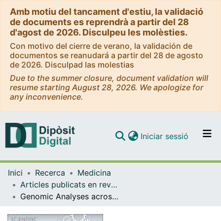
Amb motiu del tancament d'estiu, la validació
de documents es reprendrà a partir del 28
d'agost de 2026. Disculpeu les molèsties.
Con motivo del cierre de verano, la validación de
documentos se reanudará a partir del 28 de agosto
de 2026. Disculpad las molestias
Due to the summer closure, document validation will
resume starting August 28, 2026. We apologize for
any inconvenience.
(current)
Iniciar sessió
Comunitats i col·leccions
Inici
Recerca
Medicina
Navega per tot el DD
Articles publicats en revistes (Medicina)
Com publicar
Genomic Analyses across Six Cancer Types Identify Basal-like Breast Cancer as a Unique Molecular Entity
Contacte