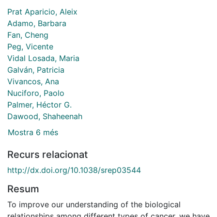
Prat Aparicio, Aleix
Adamo, Barbara
Fan, Cheng
Peg, Vicente
Vidal Losada, Maria
Galván, Patricia
Vivancos, Ana
Nuciforo, Paolo
Palmer, Héctor G.
Dawood, Shaheenah
Mostra 6 més
Recurs relacionat
http://dx.doi.org/10.1038/srep03544
Resum
To improve our understanding of the biological
relationships among different types of cancer, we have