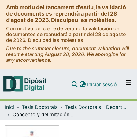
Amb motiu del tancament d'estiu, la validació
de documents es reprendrà a partir del 28
d'agost de 2026. Disculpeu les molèsties.
Con motivo del cierre de verano, la validación de
documentos se reanudará a partir del 28 de agosto
de 2026. Disculpad las molestias
Due to the summer closure, document validation will
resume starting August 28, 2026. We apologize for
any inconvenience.
(current)
Iniciar sessió
Comunitats i col·leccions
Inici
Tesis Doctorals
Tesis Doctorals - Departament - Dret Penal i Ciències Penals
Navega per tot el DD
Concepto y delimitación del dolo. Teoría de las condiciones para el conocimiento
Com publicar
Contacte