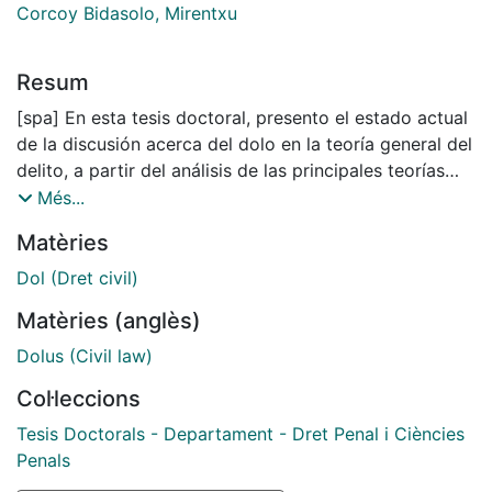
Corcoy Bidasolo, Mirentxu
Resum
[spa] En esta tesis doctoral, presento el estado actual
de la discusión acerca del dolo en la teoría general del
delito, a partir del análisis de las principales teorías
planteadas en el Derecho penal continental,
Més...
especialmente por autores alemanes y españoles, así
Matèries
como de los criterios jurisprudenciales de inferencia
de los estados mentales establecidos en el Derecho
Dol (Dret civil)
penal anglosajón, especialmente por las cortes de
Matèries (anglès)
Reino Unido. He abordado planteamientos de dos
tradiciones jurídicas distintas porque en ellas se
Dolus (Civil law)
evidencian dos distintos niveles de análisis del
Col·leccions
problema: el nivel conceptual y el nivel aplicativo. Mi
finalidad es plantear una teoría procesal de
Tesis Doctorals - Departament - Dret Penal i Ciències
determinación del dolo, que se ajuste a los principios
Penals
del Estado social y democrático de Derecho. En ese