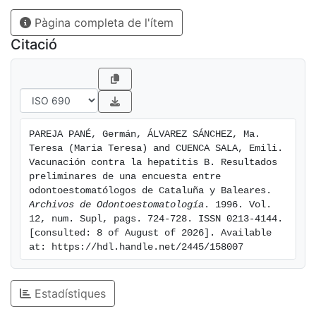
mayor en los más jóvenes y en aquellos que llevaban
Pàgina completa de l'ítem
menos años en el ejercicio de la profesión.
Citació
PAREJA PANÉ, Germán, ÁLVAREZ SÁNCHEZ, Ma. 
Teresa (Maria Teresa) and CUENCA SALA, Emili. 
Vacunación contra la hepatitis B. Resultados 
preliminares de una encuesta entre 
odontoestomatólogos de Cataluña y Baleares. 
Archivos de Odontoestomatología
. 1996. Vol. 
12, num. Supl, pags. 724-728. ISSN 0213-4144. 
[consulted: 8 of August of 2026]. Available 
at: https://hdl.handle.net/2445/158007
Estadístiques