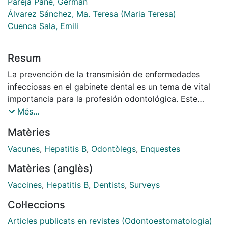
Pareja Pané, Germán
Álvarez Sánchez, Ma. Teresa (Maria Teresa)
Cuenca Sala, Emili
Resum
La prevención de la transmisión de enfermedades
infecciosas en el gabinete dental es un tema de vital
importancia para la profesión odontológica. Este
colectivo presenta respecto al resto de la población
Més...
una prevalencia significativamente mayor de una de
Matèries
estas enfermedades: la hepatitis B. El objetivo de esta
investigación ha sido averiguar el grado de aceptación
Vacunes
,
Hepatitis B
,
Odontòlegs
,
Enquestes
de la vacuna de la hepatitis B en elconjunto de
Matèries (anglès)
odontoestomatólogos de Cataluña y Baleares. El
resultado de nuestro estudio con un porcentaje de
Vaccines
,
Hepatitis B
,
Dentists
,
Surveys
respuestas del 31,5% fue de un 69% de vacunados
Col·leccions
entre los profesionales que respondieron a la
encuesta. Este porcentaje era significativamente
Articles publicats en revistes (Odontoestomatologia)