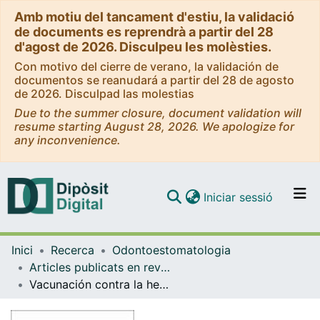
Amb motiu del tancament d'estiu, la validació
de documents es reprendrà a partir del 28
d'agost de 2026. Disculpeu les molèsties.
Con motivo del cierre de verano, la validación de
documentos se reanudará a partir del 28 de agosto
de 2026. Disculpad las molestias
Due to the summer closure, document validation will
resume starting August 28, 2026. We apologize for
any inconvenience.
(current)
Iniciar sessió
Comunitats i col·leccions
Inici
Recerca
Odontoestomatologia
Navega per tot el DD
Articles publicats en revistes (Odontoestomatologia)
Com publicar
Vacunación contra la hepatitis B. Resultados preliminares de una encuesta entre odontoestomatólogos de Cataluña y Baleares
Contacte