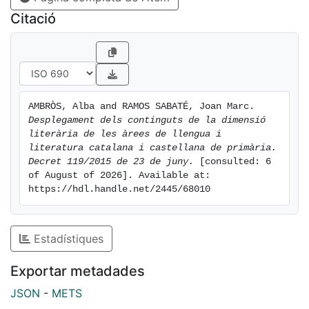
catalana i castellana, en un altre document aportem un
Citació
resum visual de les cinc dimensions que té i els
continguts clau (Resum visual).
AMBRÒS, Alba and RAMOS SABATÉ, Joan Marc. 
Desplegament dels continguts de la dimensió 
literària de les àrees de llengua i 
literatura catalana i castellana de primària. 
Decret 119/2015 de 23 de juny.
 [consulted: 6 
of August of 2026]. Available at: 
https://hdl.handle.net/2445/68010
Estadístiques
Exportar metadades
JSON
-
METS