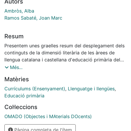
Autors
Ambròs, Alba
Ramos Sabaté, Joan Marc
Resum
Presentem unes graelles resum del desplegament dels
continguts de la dimensió literària de les àrees de
llengua catalana i castellana d'educació primària del
nou currículum. L'aportació que fem és que els
Més...
continguts estan relacionats amb les dues
Matèries
competències d'àrea de la dimensió literària. El mateix
document conté una selecció dels criteris d'avaluació
Currículums (Ensenyament)
,
Llenguatge i llengües
,
que estan més directament relacionats amb la
Educació primària
dimensió literària en cadascuna de les dues llengües,
Col·leccions
així com també les orientacions metodològiques
principals del currículum. A banda d'aquest document,
OMADO (Objectes i MAterials DOcents)
per tal de comprendre millor la nova estructura i
Pàgina completa de l'ítem
organització curricular de les àrees de llengua