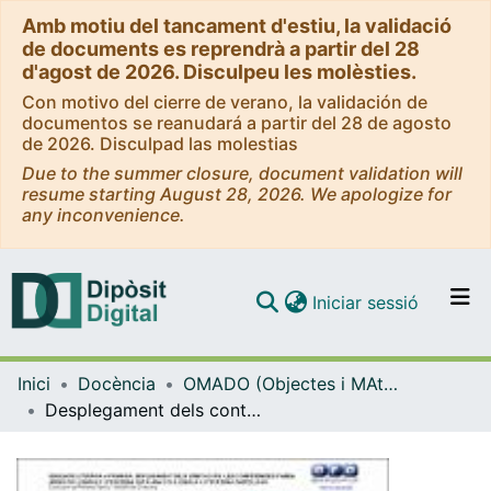
Amb motiu del tancament d'estiu, la validació
de documents es reprendrà a partir del 28
d'agost de 2026. Disculpeu les molèsties.
Con motivo del cierre de verano, la validación de
documentos se reanudará a partir del 28 de agosto
de 2026. Disculpad las molestias
Due to the summer closure, document validation will
resume starting August 28, 2026. We apologize for
any inconvenience.
(current)
Iniciar sessió
Comunitats i col·leccions
Inici
Docència
OMADO (Objectes i MAterials DOcents)
Navega per tot el DD
Desplegament dels continguts de la dimensió literària de les àrees de llengua i literatura catalana i castellana de primària. Decret 119/2015 de 23 de juny
Com publicar
Contacte