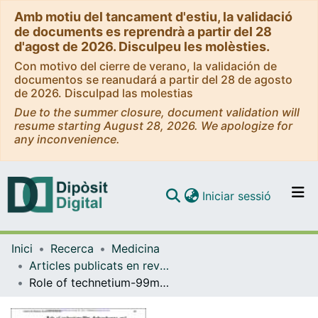
Amb motiu del tancament d'estiu, la validació
de documents es reprendrà a partir del 28
d'agost de 2026. Disculpeu les molèsties.
Con motivo del cierre de verano, la validación de
documentos se reanudará a partir del 28 de agosto
de 2026. Disculpad las molestias
Due to the summer closure, document validation will
resume starting August 28, 2026. We apologize for
any inconvenience.
(current)
Iniciar sessió
Comunitats i col·leccions
Inici
Recerca
Medicina
Navega per tot el DD
Articles publicats en revistes (Medicina)
Com publicar
Role of technetium-99m diphosphonate and gallium-67 citrate bone scanning in the early diagnosis of infectious spondylodiscitis: a comparative study
Contacte