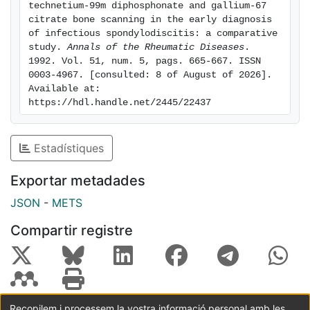
technetium-99m diphosphonate and gallium-67 
citrate bone scanning in the early diagnosis 
of infectious spondylodiscitis: a comparative 
study. 
Annals of the Rheumatic Diseases
. 
1992. Vol. 51, num. 5, pags. 665-667. ISSN 
0003-4967. [consulted: 8 of August of 2026]. 
Available at: 
https://hdl.handle.net/2445/22437
Estadístiques
Exportar metadades
JSON
-
METS
Compartir registre
Recopilem i processem la vostra informació personal amb les