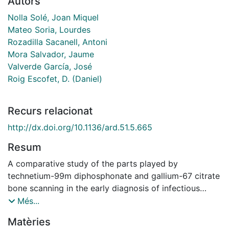
Autors
Nolla Solé, Joan Miquel
Mateo Soria, Lourdes
Rozadilla Sacanell, Antoni
Mora Salvador, Jaume
Valverde García, José
Roig Escofet, D. (Daniel)
Recurs relacionat
http://dx.doi.org/10.1136/ard.51.5.665
Resum
A comparative study of the parts played by
technetium-99m diphosphonate and gallium-67 citrate
bone scanning in the early diagnosis of infectious
spondylodiscitis is presented. Nineteen patients were
Més...
included in the study. All patients (11 men aged 19-70
Matèries
years and eight women aged 18-72 years) had a