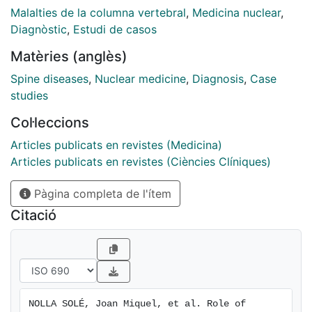
history of back pain varying in duration from one to 15
Malalties de la columna vertebral
,
Medicina nuclear
,
weeks. A 99mTc diphosphonate bone scan was
Diagnòstic
,
Estudi de casos
positive in 17 patients. The two patients with negative
Matèries (anglès)
results had less than two weeks of back pain. The
67Ga citrate bone scan showed uptake in all patients.
Spine diseases
,
Nuclear medicine
,
Diagnosis
,
Case
studies
Col·leccions
Articles publicats en revistes (Medicina)
Articles publicats en revistes (Ciències Clíniques)
Pàgina completa de l'ítem
Citació
NOLLA SOLÉ, Joan Miquel, et al. Role of 