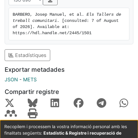
BARBERO, Josep Manuel, et al. 
Els Tallers de 
treball comunitari.
 [consulted: 7 of August 
of 2026]. Available at: 
https://hdl.handle.net/2445/1501
Estadístiques
Exportar metadades
JSON
-
METS
Compartir registre
Recopilem i processem la vostra informació personal amb les
finalitats següents:
Estadístic & Registre i recuperació de
Coordinació:
CRAI UB
Avís legal
Metadades