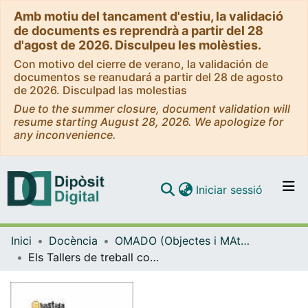
Amb motiu del tancament d'estiu, la validació
de documents es reprendrà a partir del 28
d'agost de 2026. Disculpeu les molèsties.
Con motivo del cierre de verano, la validación de
documentos se reanudará a partir del 28 de agosto
de 2026. Disculpad las molestias
Due to the summer closure, document validation will
resume starting August 28, 2026. We apologize for
any inconvenience.
(current)
Iniciar sessió
Comunitats i col·leccions
Inici
Docència
OMADO (Objectes i MAterials DOcents)
Navega per tot el DD
Els Tallers de treball comunitari
Com publicar
Contacte