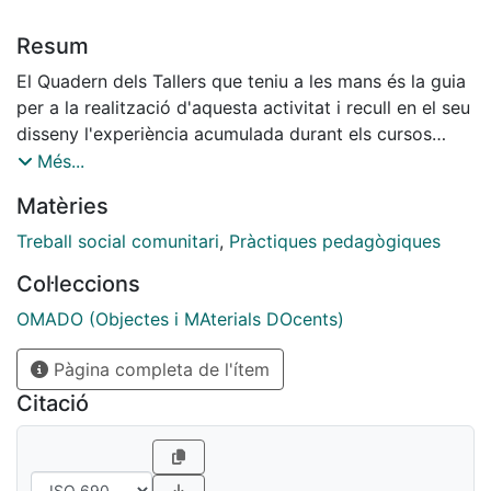
Resum
El Quadern dels Tallers que teniu a les mans és la guia
per a la realització d'aquesta activitat i recull en el seu
disseny l'experiència acumulada durant els cursos
2004-05 i 2005-06. El Quadern dels Tallers de treball
Més...
comunitari és una eina per seguir avançant en la
Matèries
construcció d'una proposta d'innovació en la docència
de l'assignatura Treball Social Comunitari de
Treball social comunitari
,
Pràctiques pedagògiques
l'Ensenyament de Treball Social de la Universitat de
Col·leccions
Barcelona. La pretensió dels autors és que el Tallers de
treball comunitari sigui un projecte obert a la
OMADO (Objectes i MAterials DOcents)
participació, una proposta que pot ser canviada i
Pàgina completa de l'ítem
completada per l'experiència dels propis estudiants i
per les seves capacitats de creativitat.
Citació