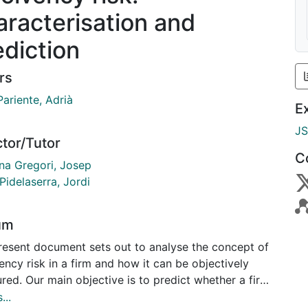
aracterisation and
ediction
rs
ariente, Adrià
E
J
ctor/Tutor
C
ana Gregori, Josep
Pidelaserra, Jordi
um
resent document sets out to analyse the concept of
ency risk in a firm and how it can be objectively
red. Our main objective is to predict whether a firm
ace an insolvency situation, based on its most recent
...