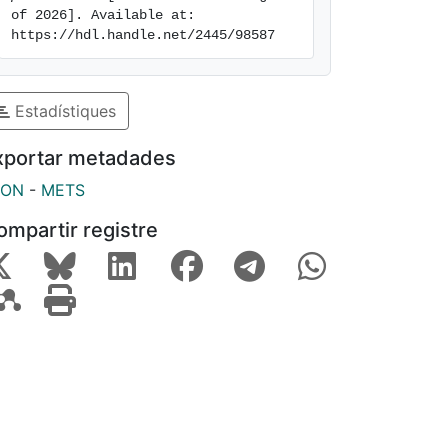
of 2026]. Available at: 
https://hdl.handle.net/2445/98587
Estadístiques
xportar metadades
SON
-
METS
ompartir registre