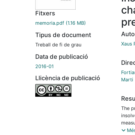
ch
Fitxers
pr
memoria.pdf
(1.16 MB)
Auto
Tipus de document
Xaus P
Treball de fi de grau
Data de publicació
Dire
2016-01
Forti
Llicència de publicació
Marti 
Res
The p
insolv
measu
will f
Més