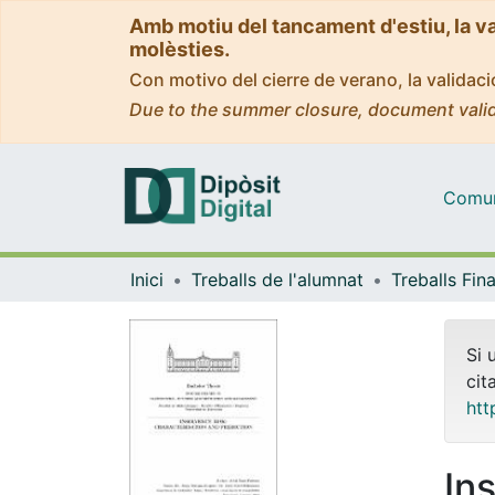
Amb motiu del tancament d'estiu, la v
molèsties.
Con motivo del cierre de verano, la valida
Due to the summer closure, document valid
Comuni
Inici
Treballs de l'alumnat
Si 
cit
htt
In