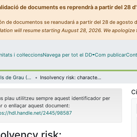
alidació de documents es reprendrà a partir del 28 d
ción de documentos se reanudará a partir del 28 de agosto 
ation will resume starting August 28, 2026. We apologize 
tats i col·leccions
Navega per tot el DD
Com publicar
Cont
Treballs Finals de Grau (TFG) - Matemàtiques
Insolvency risk: characterisation and prediction
Ci
us plau utilitzeu sempre aquest identificador per
ar o enllaçar aquest document:
ps://hdl.handle.net/2445/98587
solvency risk: