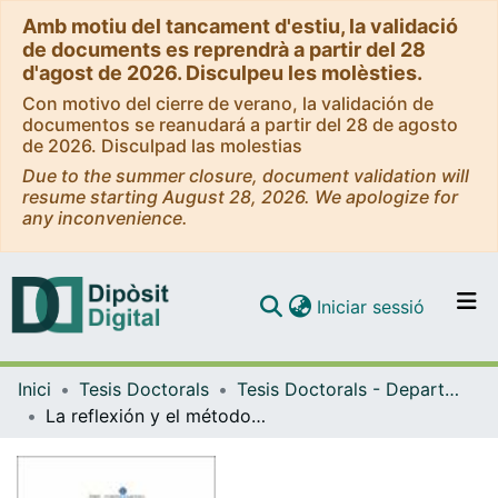
Amb motiu del tancament d'estiu, la validació
de documents es reprendrà a partir del 28
d'agost de 2026. Disculpeu les molèsties.
Con motivo del cierre de verano, la validación de
documentos se reanudará a partir del 28 de agosto
de 2026. Disculpad las molestias
Due to the summer closure, document validation will
resume starting August 28, 2026. We apologize for
any inconvenience.
(current)
Iniciar sessió
Comunitats i col·leccions
Inici
Tesis Doctorals
Tesis Doctorals - Departament - Història de la Filosofia, Estètica i Filosofia de la Cultura
Navega per tot el DD
La reflexión y el método. Estudio de las determinaciones reflexivas en la "Ciencia de la Lógica" de Hegel
Com publicar
Contacte