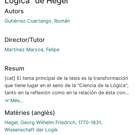
Lógica" de Hegel
Autors
Gutiérrez Cuartango, Román
Director/Tutor
Martínez Marzoa, Felipe
Resum
[cat] El tema principal de la tesis es la transformación
que tiene lugar en el seno de la "Ciencia de la Lógica",
tanto en la reflexión como en la relación de ésta con
su asunto. Una tal modificación se convierte en la
Més...
posibilidad misma del sistema, así como de la
Matèries (anglès)
totalidad mediada, en la que cabe tanto la crítica de la
metafísica como la exposición del absoluto; en uno y
Hegel, Georg Wilhelm Friedrich, 1770-1831.
el mismo sentido. Además, la “Erhebung” de la
Wissenschaft der Logik