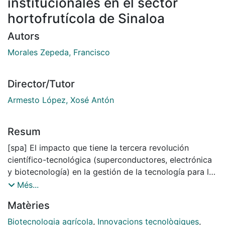
institucionales en el sector
hortofrutícola de Sinaloa
Autors
Morales Zepeda, Francisco
Director/Tutor
Armesto López, Xosé Antón
Resum
[spa] El impacto que tiene la tercera revolución
científico-tecnológica (superconductores, electrónica
y biotecnología) en la gestión de la tecnología para las
empresas hortofrutícolas, reclama que los procesos
Més...
de desarrollo de innovaciones, fruto de la
Matèries
investigación científica, encuentren una permanente
difusión en los sectores productivos a través de
Biotecnologia agrícola
,
Innovacions tecnològiques
,