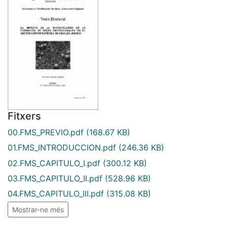
Fitxers
00.FMS_PREVIO.pdf
(168.67 KB)
01.FMS_INTRODUCCION.pdf
(246.36 KB)
02.FMS_CAPITULO_I.pdf
(300.12 KB)
03.FMS_CAPITULO_II.pdf
(528.96 KB)
04.FMS_CAPITULO_III.pdf
(315.08 KB)
Mostrar-ne més