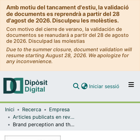
Amb motiu del tancament d'estiu, la validació
de documents es reprendrà a partir del 28
d'agost de 2026. Disculpeu les molèsties.
Con motivo del cierre de verano, la validación de
documentos se reanudará a partir del 28 de agosto
de 2026. Disculpad las molestias
Due to the summer closure, document validation will
resume starting August 28, 2026. We apologize for
any inconvenience.
(current)
Iniciar sessió
Comunitats i col·leccions
Inici
Recerca
Empresa
Navega per tot el DD
Articles publicats en revistes (Empresa)
Com publicar
Brand perception and the role of the point of sale in the experience of purchase: Case study
Contacte