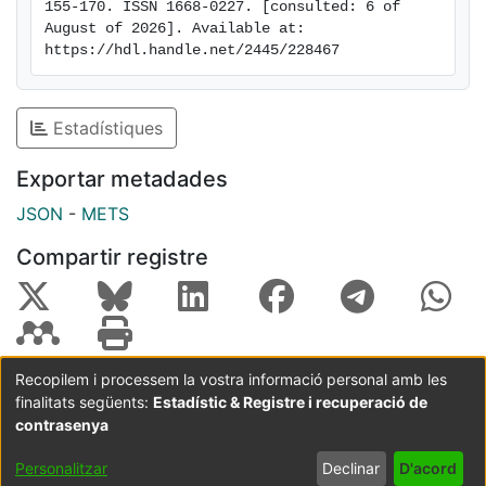
155-170. ISSN 1668-0227. [consulted: 6 of 
stores are the combination of colours,
August of 2026]. Available at: 
brightness, shop window and fragrance.
https://hdl.handle.net/2445/228467
Estadístiques
Exportar metadades
JSON
-
METS
Compartir registre
Recopilem i processem la vostra informació personal amb les
finalitats següents:
Estadístic & Registre i recuperació de
Coordinació:
CRAI UB
Avís legal
Metadades
subjectes a:
contrasenya
Configuració
Política de
Acord
Personalitzar
Declinar
D'acord
de cookies
privadesa
d'usuari