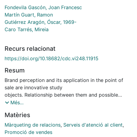
Fondevila Gascón, Joan Francesc
Martín Guart, Ramon
Gutiérrez Aragón, Óscar, 1969-
Caro Tarrés, Mireia
Recurs relacionat
https://doi.org/10.18682/cdc.vi248.11915
Resum
Brand perception and its application in the point of
sale are innovative study
objects. Relationship between them and possible
effects are a focus of monetization and
Més...
performance in the Broadband Society context. The
Matèries
well-known brand Zara tops the sales
record of the multinational Inditex. This brand
Màrqueting de relacions
,
Serveis d'atenció al client
,
produces 70% of the sales of the whole
Promoció de vendes