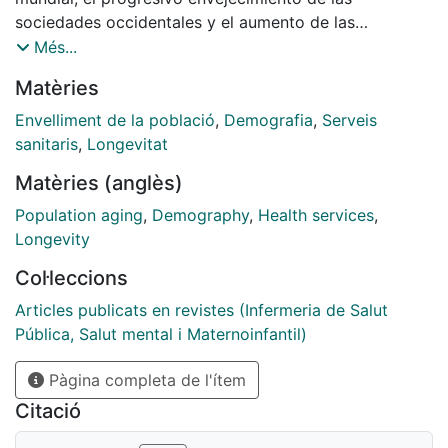
sociedades occidentales y el aumento de las
necesidades sociosanitarias que plantean los mayores
Més...
de 65 años. Todo ello para diseñar el marco en el que
Matèries
debemos movernos como profesionales sanitarios
dedicados a prestar atención a colectivos geriátricos
Envelliment de la població
,
Demografia
,
Serveis
en aumento y con necesidades especiales.
sanitaris
,
Longevitat
Matèries (anglès)
Population aging
,
Demography
,
Health services
,
Longevity
Col·leccions
Articles publicats en revistes (Infermeria de Salut
Pública, Salut mental i Maternoinfantil)
Pàgina completa de l'ítem
Citació