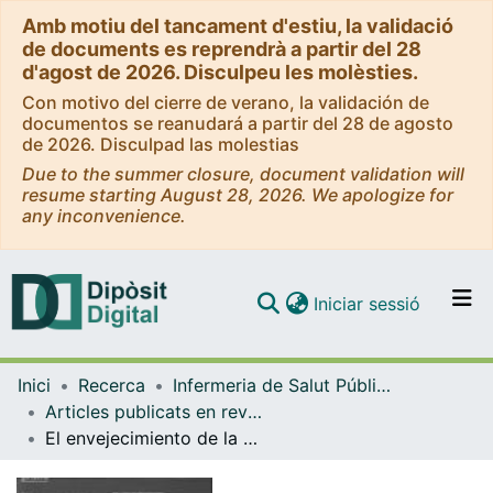
Amb motiu del tancament d'estiu, la validació
de documents es reprendrà a partir del 28
d'agost de 2026. Disculpeu les molèsties.
Con motivo del cierre de verano, la validación de
documentos se reanudará a partir del 28 de agosto
de 2026. Disculpad las molestias
Due to the summer closure, document validation will
resume starting August 28, 2026. We apologize for
any inconvenience.
(current)
Iniciar sessió
Comunitats i col·leccions
Inici
Recerca
Infermeria de Salut Pública, Salut Mental i Maternoinfantil
Navega per tot el DD
Articles publicats en revistes (Infermeria de Salut Pública, Salut mental i Maternoinfantil)
Com publicar
El envejecimiento de la población
Contacte