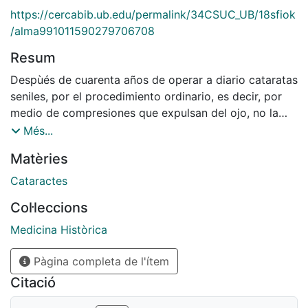
https://cercabib.ub.edu/permalink/34CSUC_UB/18sfiok
/alma991011590279706708
Resum
Despùés de cuarenta años de operar a diario cataratas
seniles, por el procedimiento ordinario, es decir, por
medio de compresiones que expulsan del ojo, no la
totalidad sino la mayor parte del producto patológico,
Més...
adoptar el nuevo procedimiento, llamado Facoérisis,
Matèries
que hace suavemente presa de toda la lesión, sin
abandonar en el ojo ni una sola partícula
Cataractes
microscópica, sin abrir el saco que la contiene, que no
Col·leccions
obliga a compresión alguna, que no expulsa
exprimiendo, que se lleva fuera del ojo con suavidad,
Medicina Històrica
sin violencia, no la mayor parte, sino toda la lesión;
Pàgina completa de l'ítem
que no deja la pupila velada por restos de opacidad
que queremos combatir...
Citació