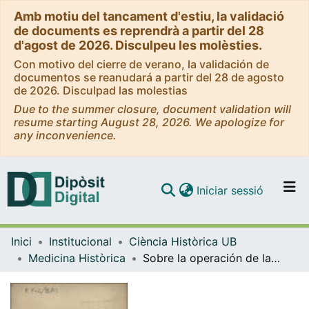
Amb motiu del tancament d'estiu, la validació
de documents es reprendrà a partir del 28
d'agost de 2026. Disculpeu les molèsties.
Con motivo del cierre de verano, la validación de
documentos se reanudará a partir del 28 de agosto
de 2026. Disculpad las molestias
Due to the summer closure, document validation will
resume starting August 28, 2026. We apologize for
any inconvenience.
(current)
Iniciar sessió
Comunitats i col·leccions
Inici
Institucional
Ciència Històrica UB
Navega per tot el DD
Medicina Històrica
Sobre la operación de la catarata
Com publicar
Contacte