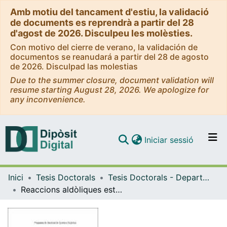
Amb motiu del tancament d'estiu, la validació
de documents es reprendrà a partir del 28
d'agost de 2026. Disculpeu les molèsties.
Con motivo del cierre de verano, la validación de
documentos se reanudará a partir del 28 de agosto
de 2026. Disculpad las molestias
Due to the summer closure, document validation will
resume starting August 28, 2026. We apologize for
any inconvenience.
(current)
Iniciar sessió
Comunitats i col·leccions
Inici
Tesis Doctorals
Tesis Doctorals - Departament - Química Orgànica
Navega per tot el DD
Reaccions aldòliques estereoselectives amb enolats de titani de beta-benziloxi cetones quirals. Síntesi del fragment C1-C15 de l'epi-C13-tedanolida C
Com publicar
Contacte