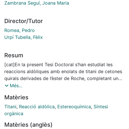
Zambrana Seguí, Joana Maria
Director/Tutor
Romea, Pedro
Urpí Tubella, Fèlix
Resum
[cat]En la present Tesi Doctoral s’han estudiat les
reaccions aldòliques amb enolats de titani de cetones
quirals derivades de l’èster de Roche, completant un
estudi previ amb la reacció aldòlica de propionat. Així,
Més...
en el Capítol 1 s’ha avaluat a fons la reacció aldòlica
Matèries
de l’(S)-4-benziloxi-3-metil-2-butanona. Les millors
condicions de reacció impliquen l’ús de dos
Titani
,
Reacció aldòlica
,
Estereoquímica
,
Síntesi
equivalents de TiCl4 addicionant el segon equivalent
orgànica
sobre l’enolat (mètode [TiCl4] + [TiCl4]) o tractant
Matèries (anglès)
l’aldehid amb un equivalent d’àcid de Lewis i