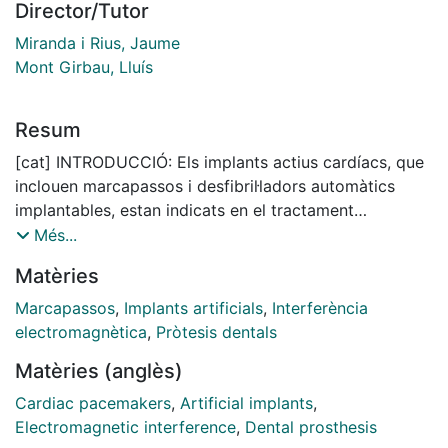
Director/Tutor
Miranda i Rius, Jaume
Mont Girbau, Lluís
Resum
[cat] INTRODUCCIÓ: Els implants actius cardíacs, que
inclouen marcapassos i desfibril·ladors automàtics
implantables, estan indicats en el tractament
d'arrítmies i en determinats casos d'insuficiència
Més...
cardíaca. L’ús d’aquests dispositius és cada vegada
Matèries
més freqüent i, per tant, és habitual que els
professionals de l’odontoestomatologia haguem de
Marcapassos
,
Implants artificials
,
Interferència
tractar pacients que en son portadors.
electromagnètica
,
Pròtesis dentals
Tradicionalment, l'ús de determinats instruments
Matèries (anglès)
odontològics ha estat prohibit en portadors d’implants
actius cardíacs per evitar possibles interferències
Cardiac pacemakers
,
Artificial implants
,
electromagnètiques que poguessin alterar el seu
Electromagnetic interference
,
Dental prosthesis