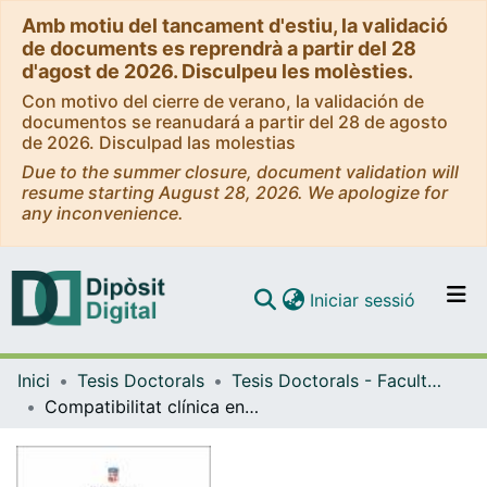
Amb motiu del tancament d'estiu, la validació
de documents es reprendrà a partir del 28
d'agost de 2026. Disculpeu les molèsties.
Con motivo del cierre de verano, la validación de
documentos se reanudará a partir del 28 de agosto
de 2026. Disculpad las molestias
Due to the summer closure, document validation will
resume starting August 28, 2026. We apologize for
any inconvenience.
(current)
Iniciar sessió
Comunitats i col·leccions
Inici
Tesis Doctorals
Tesis Doctorals - Facultat - Medicina i Ciències de la Salut
Navega per tot el DD
Compatibilitat clínica entre marcapassos cardíacs i aparells electrònics odontològics: Estudi in vivo
Com publicar
Contacte