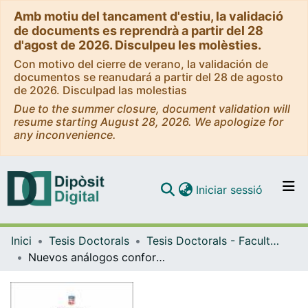
Amb motiu del tancament d'estiu, la validació
de documents es reprendrà a partir del 28
d'agost de 2026. Disculpeu les molèsties.
Con motivo del cierre de verano, la validación de
documentos se reanudará a partir del 28 de agosto
de 2026. Disculpad las molestias
Due to the summer closure, document validation will
resume starting August 28, 2026. We apologize for
any inconvenience.
(current)
Iniciar sessió
Comunitats i col·leccions
Inici
Tesis Doctorals
Tesis Doctorals - Facultat - Farmàcia
Navega per tot el DD
Nuevos análogos conformacionalmente restringidos de la metoxamina
Com publicar
Contacte