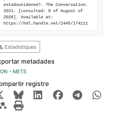
estadounidense?. 
The Conversation
. 
2021. [consulted: 9 of August of 
2026]. Available at: 
https://hdl.handle.net/2445/174111
Estadístiques
xportar metadades
SON
-
METS
ompartir registre