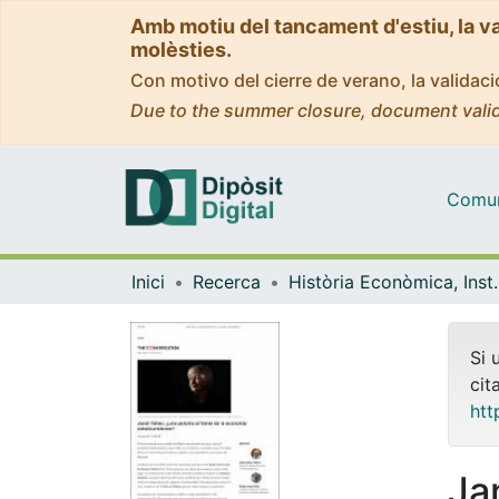
Amb motiu del tancament d'estiu, la v
molèsties.
Con motivo del cierre de verano, la valida
Due to the summer closure, document valid
Comuni
Inici
Recerca
Història Econòmica, Ins
Si 
cit
htt
Ja