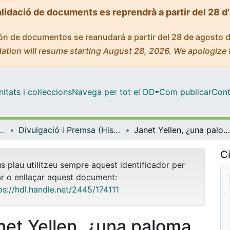
alidació de documents es reprendrà a partir del 28 d
ción de documentos se reanudará a partir del 28 de agosto 
ation will resume starting August 28, 2026. We apologize 
tats i col·leccions
Navega per tot el DD
Com publicar
Cont
titucions, Política i Economia Mundial
Divulgació i Premsa (Història Econòmica, Institucions, Política i Economia Mundial)
Janet Yellen, ¿una paloma al frente de la economía estadounidense?
Ci
us plau utilitzeu sempre aquest identificador per
ar o enllaçar aquest document:
ps://hdl.handle.net/2445/174111
net Yellen, ¿una paloma