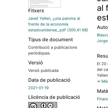
al
Fitxers
es
Janet Yellen, ¿una paloma al
frente de la economía
Auto
estadounidense_.pdf
(300.41 KB)
Blasc
Tipus de document
Jorge
Contribució a publicacions
periòdiques
Res
Versió
El 20
del c
Versió publicada
Yellen
Data de publicació
Tesor
Més
equiva
2021-01-19
Matè
Llicència de publicació
Finan