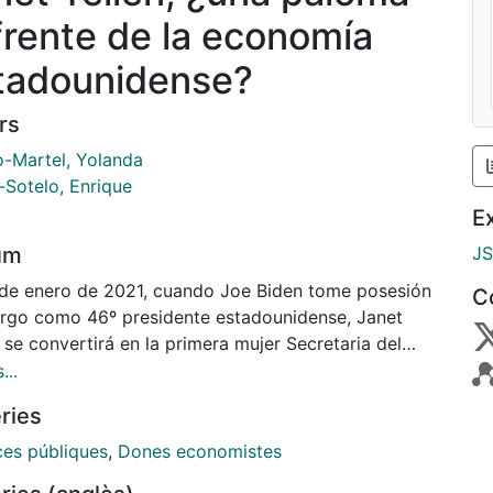
 frente de la economía
tadounidense?
rs
o-Martel, Yolanda
-Sotelo, Enrique
E
um
J
 de enero de 2021, cuando Joe Biden tome posesión
C
argo como 46º presidente estadounidense, Janet
 se convertirá en la primera mujer Secretaria del
o de los Estados Unidos de América, cargo
...
lente al de ministra de Hacienda.
ries
ces públiques
,
Dones economistes