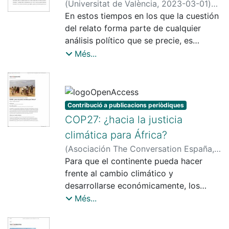
(
Universitat de València
,
2023-03-01
)
Palacios Cívico, J. C. (Juan Carlos)
En estos tiempos en los que la cuestión
del relato forma parte de cualquier
análisis político que se precie, es
interesante reflexionar sobre cómo se
Més...
ha construido el relato económico a lo
largo de la historia. El papel concedido,
por ejemplo, a la sociedad o al
individuo, la visión social de la
Contribució a publicacions periòdiques
desigualdad, el reconocimiento (o no)
COP27: ¿hacia la justicia
de conflictos y agentes con intereses
climática para África?
divergentes o la propia idea de una
(
Asociación The Conversation España
,
ciencia económica exacta y precisa
2022-11-17
Para que el continente pueda hacer
)
Colom Jaén, Artur
;
(capaz de fundamentar políticas
Bidaurratzaga Aurre, Eduardo
frente al cambio climático y
neutrales) son elementos constituyentes
desarrollarse económicamente, los
de una narrativa al servicio de los
países ricos deben reconocer la
Més...
intereses y objetivos de la visión
diferencia de responsabilidades en las
dominante en cada momento.
emisiones de efecto invernadero y