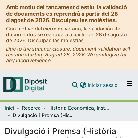
Amb motiu del tancament d'estiu, la validació
de documents es reprendrà a partir del 28
d'agost de 2026. Disculpeu les molèsties.
Con motivo del cierre de verano, la validación de
documentos se reanudará a partir del 28 de agosto
de 2026. Disculpad las molestias
Due to the summer closure, document validation will
resume starting August 28, 2026. We apologize for
any inconvenience.
(current)
Iniciar sessió
Comunitats i col·leccions
Inici
Recerca
Història Econòmica, Institucions, Política i Economia Mundial
Navega per tot el DD
Divulgació i Premsa (Història Econòmica, Institucions, Política i Economia Mundial)
Com publicar
Divulgació i Premsa (Història
Contacte