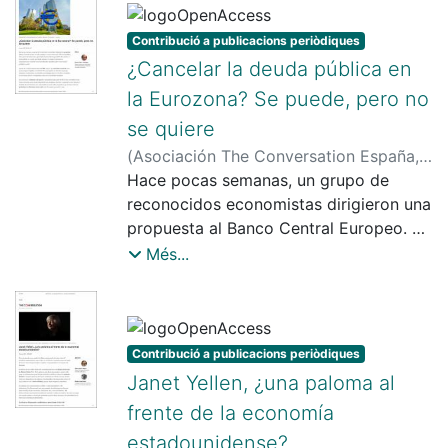
actuar en consecuencia.
Contribució a publicacions periòdiques
¿Cancelar la deuda pública en
la Eurozona? Se puede, pero no
se quiere
(
Asociación The Conversation España
,
2021-03-02
Hace pocas semanas, un grupo de
)
Cairó i Céspedes, Gemma
reconocidos economistas dirigieron una
propuesta al Banco Central Europeo. En
ella, apelaban a la reestructuración de
Més...
la deuda pública de los países de la
Eurozona y planteaban la necesidad de
que el BCE les condone la deuda
pública (o la canjee por deuda
Contribució a publicacions periòdiques
perpetua). A cambio, los Estados se
Janet Yellen, ¿una paloma al
comprometerían a invertir los recursos
frente de la economía
liberados en políticas de reconstrucción
estadounidense?
ecológica y social.