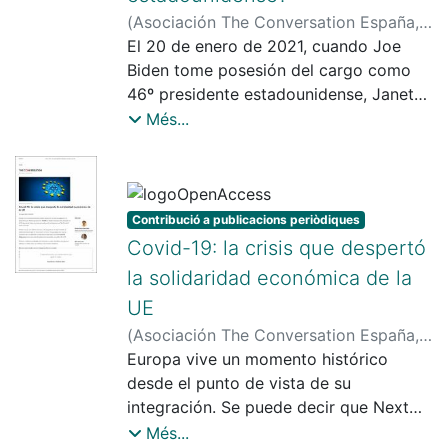
(
Asociación The Conversation España
,
2021-01-19
El 20 de enero de 2021, cuando Joe
)
Blasco-Martel, Yolanda
;
Jorge-Sotelo, Enrique
Biden tome posesión del cargo como
46º presidente estadounidense, Janet
Yellen se convertirá en la primera mujer
Més...
Secretaria del Tesoro de los Estados
Unidos de América, cargo equivalente
al de ministra de Hacienda.
Contribució a publicacions periòdiques
Covid-19: la crisis que despertó
la solidaridad económica de la
UE
(
Asociación The Conversation España
,
2020-10-21
Europa vive un momento histórico
)
Garcia-Duran Huet,
Patricia
desde el punto de vista de su
integración. Se puede decir que Next
Generation EU (NGEU), el fondo de
Més...