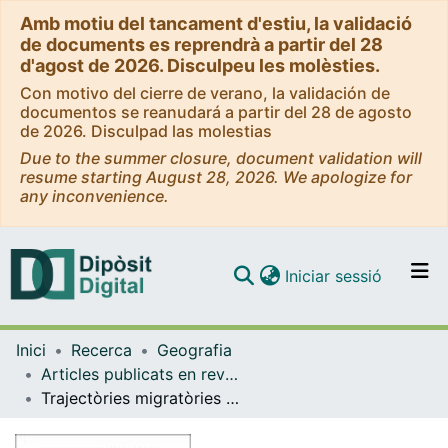
Amb motiu del tancament d'estiu, la validació
de documents es reprendrà a partir del 28
d'agost de 2026. Disculpeu les molèsties.
Con motivo del cierre de verano, la validación de
documentos se reanudará a partir del 28 de agosto
de 2026. Disculpad las molestias
Due to the summer closure, document validation will
resume starting August 28, 2026. We apologize for
any inconvenience.
(current)
Iniciar sessió
Comunitats i col·leccions
Inici
Recerca
Geografia
Navega per tot el DD
Articles publicats en revistes (Geografia)
Com publicar
Trajectòries migratòries i rendiment escolar als barris de Barcelona
Contacte