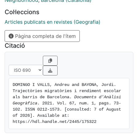
Neighborhood
,
Barcelona (Catalonia)
no obtenen el grau d'ESO entre els d'origen immigrant.
Col·leccions
Als barris més vulnerables, els autòctons i els
immigrants s'aproximen a causa dels mals resultats
Articles publicats en revistes (Geografia)
dels alumnes autòctons, mentre que s'observa una
Pàgina completa de l'ítem
relació negativa entre concentració i resultats per als
autòctons motivada per la selecció negativa associada
Citació
al white flight.
DOMINGO I VALLS, Andreu and BAYONA, Jordi. 
Trajectòries migratòries i rendiment escolar 
als barris de Barcelona. 
Documents d'Anàlisi 
Geogràfica
. 2021. Vol. 67, num. 1, pags. 73-
102. ISSN 0212-1573. [consulted: 7 of August 
of 2026]. Available at: 
https://hdl.handle.net/2445/175322