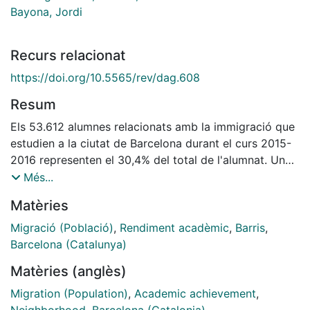
Bayona, Jordi
Recurs relacionat
https://doi.org/10.5565/rev/dag.608
Resum
Els 53.612 alumnes relacionats amb la immigració que
estudien a la ciutat de Barcelona durant el curs 2015-
2016 representen el 30,4% del total de l'alumnat. Un
15,1% d'aquests resideixen als barris més vulnerables
Més...
inclosos en el Pla de Barris, on representen el 43% dels
Matèries
alumnes. En aquest treball s'analitza l'assoliment del
grau d'ESO dels alumnes d'instituts públics i la seva
Migració (Població)
,
Rendiment acadèmic
,
Barris
,
relació amb el procés migratori, amb una especial
Barcelona (Catalunya)
atenció als que viuen als barris més vulnerables. Els
Matèries (anglès)
resultats indiquen l'existència de fortes diferències en
la composició de l'alumnat segons la titularitat del
Migration (Population)
,
Academic achievement
,
centre, així com proporcions més altes d'alumnes que