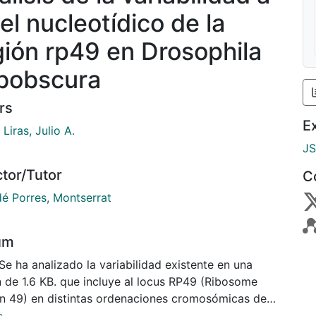
el nucleotídico de la
gión rp49 en Drosophila
bobscura
rs
E
Liras, Julio A.
J
ctor/Tutor
C
é Porres, Montserrat
um
Se ha analizado la variabilidad existente en una
n de 1.6 KB. que incluye al locus RP49 (Ribosome
in 49) en distintas ordenaciones cromosómicas de
phila subobscura. El estudio se ha efectuado