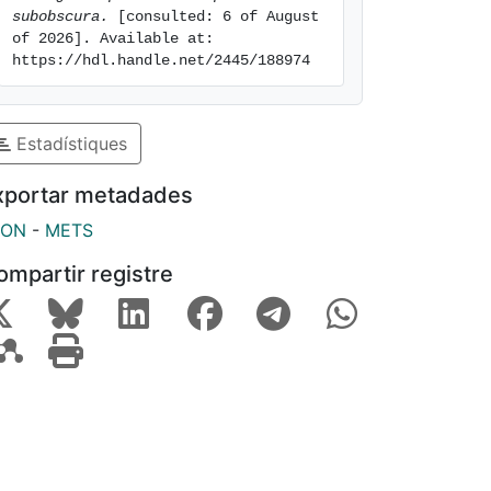
subobscura.
 [consulted: 6 of August 
of 2026]. Available at: 
https://hdl.handle.net/2445/188974
Estadístiques
xportar metadades
SON
-
METS
ompartir registre