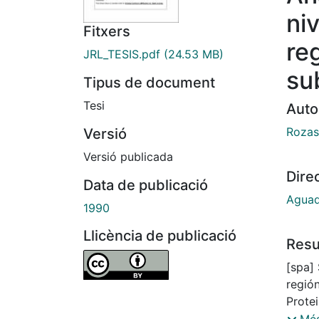
niv
Fitxers
re
JRL_TESIS.pdf
(24.53 MB)
su
Tipus de document
Tesi
Auto
Rozas 
Versió
Versió publicada
Dire
Data de publicació
Aguad
1990
Llicència de publicació
Res
[spa] 
regió
Prote
Droso