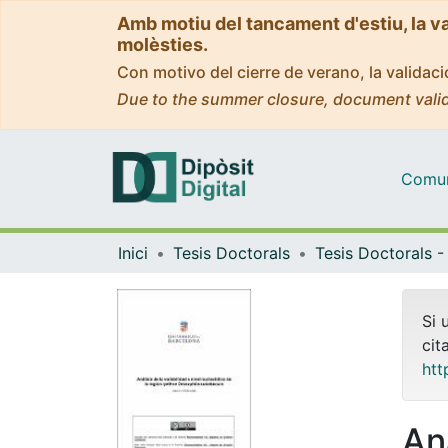
Amb motiu del tancament d'estiu, la v
molèsties.
Con motivo del cierre de verano, la valida
Due to the summer closure, document valid
Comuni
Inici
Tesis Doctorals
Si 
cit
htt
Aná