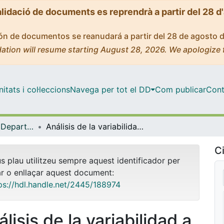
alidació de documents es reprendrà a partir del 28 d
ción de documentos se reanudará a partir del 28 de agosto 
ation will resume starting August 28, 2026. We apologize 
tats i col·leccions
Navega per tot el DD
Com publicar
Cont
Tesis Doctorals - Departament - Genètica
Análisis de la variabilidad a nivel nucleotídico de la región rp49 en Drosophila subobscura
Ci
us plau utilitzeu sempre aquest identificador per
ar o enllaçar aquest document:
ps://hdl.handle.net/2445/188974
lisis de la variabilidad a