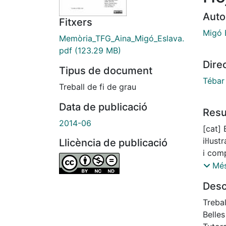
Auto
Fitxers
Migó 
Memòria_TFG_Aina_Migó_Eslava.
pdf
(123.29 MB)
Dire
Tipus de document
Tébar 
Treball de fi de grau
Data de publicació
Res
2014-06
[cat] 
il·lu
Llicència de publicació
i com
d’un p
Més
perseg
Desc
L’argu
una cr
Trebal
compo
Belles
tenen