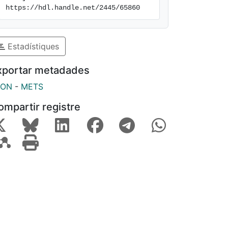
https://hdl.handle.net/2445/65860
Estadístiques
xportar metadades
SON
-
METS
ompartir registre