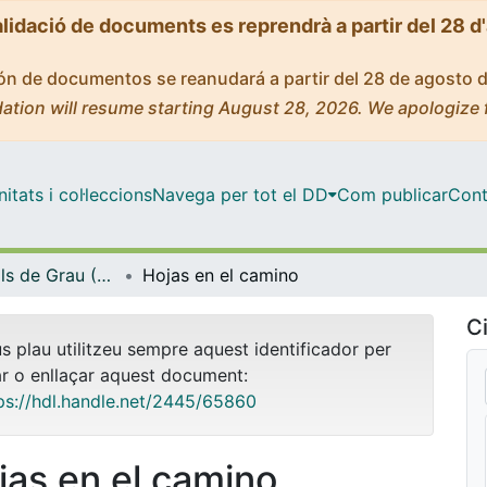
alidació de documents es reprendrà a partir del 28 d
ción de documentos se reanudará a partir del 28 de agosto 
ation will resume starting August 28, 2026. We apologize 
tats i col·leccions
Navega per tot el DD
Com publicar
Cont
Treballs Finals de Grau (TFG) - Belles Arts
Hojas en el camino
Ci
us plau utilitzeu sempre aquest identificador per
ar o enllaçar aquest document:
ps://hdl.handle.net/2445/65860
jas en el camino