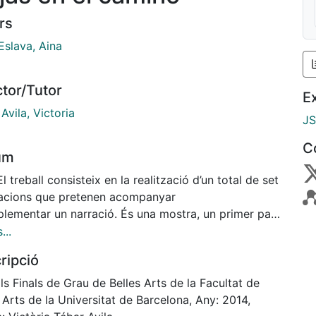
rs
Eslava, Aina
ctor/Tutor
E
Avila, Victoria
J
C
um
El treball consisteix en la realització d’un total de set
stracions que pretenen acompanyar
plementar un narració. És una mostra, un primer pas,
rojecte amb el qual
...
ueixo construir tota una novel·la il·lustrada.
ripció
ment de la història en sí també és
eació pròpia i original meva, al igual que les
ls Finals de Grau de Belles Arts de la Facultat de
sicions pictòriques. Les obres finals
 Arts de la Universitat de Barcelona, Any: 2014,
 les dimensions aproximades d’un DinA3 i les he