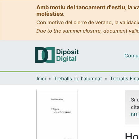
Amb motiu del tancament d'estiu, la v
molèsties.
Con motivo del cierre de verano, la valida
Due to the summer closure, document valid
Comuni
Inici
Treballs de l'alumnat
Si 
cit
htt
Ho