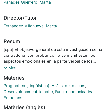
Panadés Guerrero, Marta
Director/Tutor
Fernández-Villanueva, Marta
Resum
[spa] El objetivo general de esta investigación se ha
centrado en comprobar cómo se manifiestan los
aspectos emocionales en la parte verbal de los
anuncios publicitarios en prensa escrita en lengua
Més...
alemana, sin la pretensión de confirmar la existencia
Matèries
de una publicidad emocional o racional, sino más bien
describir la complementariedad de éstos, tanto a nivel
Pragmàtica (Lingüística)
,
Anàlisi del discurs
,
funcional como formal. Para ello, el desarrollo
Desenvolupament temàtic
,
Funció comunicativa
,
temático se ha utilizado como indicador de la
Emocions
organización textual, puesto que permite analizar los
Matèries (anglès)
recursos semántico-sintácticos poniéndolos en