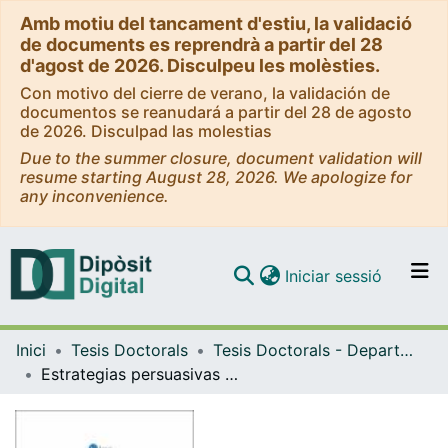
Amb motiu del tancament d'estiu, la validació
de documents es reprendrà a partir del 28
d'agost de 2026. Disculpeu les molèsties.
Con motivo del cierre de verano, la validación de
documentos se reanudará a partir del 28 de agosto
de 2026. Disculpad las molestias
Due to the summer closure, document validation will
resume starting August 28, 2026. We apologize for
any inconvenience.
(current)
Iniciar sessió
Comunitats i col·leccions
Inici
Tesis Doctorals
Tesis Doctorals - Departament - Filologia Anglesa i Alemanya
Navega per tot el DD
Estrategias persuasivas en los anuncios de prensa escrita alemana: desarrollo temático, ilocución e implicación emocional
Com publicar
Contacte