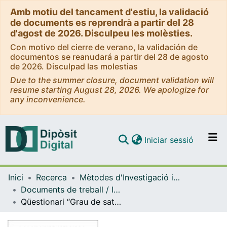
Amb motiu del tancament d'estiu, la validació
de documents es reprendrà a partir del 28
d'agost de 2026. Disculpeu les molèsties.
Con motivo del cierre de verano, la validación de
documentos se reanudará a partir del 28 de agosto
de 2026. Disculpad las molestias
Due to the summer closure, document validation will
resume starting August 28, 2026. We apologize for
any inconvenience.
(current)
Iniciar sessió
Comunitats i col·leccions
Inici
Recerca
Mètodes d'Investigació i Diagnòstic en Educació
Navega per tot el DD
Documents de treball / Informes (Mètodes d'Investigació i Diagnòstic en Educació)
Com publicar
Qüestionari “Grau de satisfacció de l’alumnat de primària en els projectes d’aprenentatge-servei”
Contacte