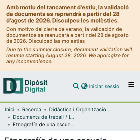
Amb motiu del tancament d'estiu, la validació
de documents es reprendrà a partir del 28
d'agost de 2026. Disculpeu les molèsties.
Con motivo del cierre de verano, la validación de
documentos se reanudará a partir del 28 de agosto
de 2026. Disculpad las molestias
Due to the summer closure, document validation will
resume starting August 28, 2026. We apologize for
any inconvenience.
(current)
Iniciar sessió
Comunitats i col·leccions
Inici
Recerca
Didàctica i Organització Educativa
Navega per tot el DD
Documents de treball / Informes (Didàctica i Organització Educativa)
Com publicar
Etnografía de una escuela secundaria. De los procesos de innovación e integración de las TIC a las prácticas de ser estudiante.
Contacte