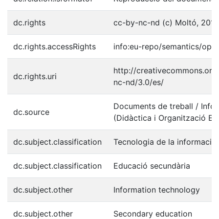
dc.rights
cc-by-nc-nd (c) Moltó, 2013
dc.rights.accessRights
info:eu-repo/semantics/ope
http://creativecommons.org/
dc.rights.uri
nc-nd/3.0/es/
Documents de treball / Info
dc.source
(Didàctica i Organització Ed
dc.subject.classification
Tecnologia de la informació
dc.subject.classification
Educació secundària
dc.subject.other
Information technology
dc.subject.other
Secondary education