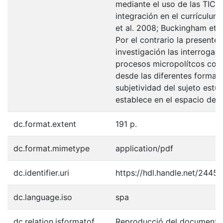
mediante el uso de las TIC y
integración en el currículu
et al. 2008; Buckingham et a
Por el contrario la presente
investigación las interroga 
procesos micropolítcos coti
desde las diferentes formas 
subjetividad del sujeto estu
establece en el espacio de l
dc.format.extent
191 p.
dc.format.mimetype
application/pdf
dc.identifier.uri
https://hdl.handle.net/2445
dc.language.iso
spa
dc.relation.isformatof
Reproducció del document o