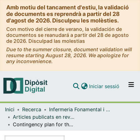
Amb motiu del tancament d'estiu, la validació
de documents es reprendrà a partir del 28
d'agost de 2026. Disculpeu les molèsties.
Con motivo del cierre de verano, la validación de
documentos se reanudará a partir del 28 de agosto
de 2026. Disculpad las molestias
Due to the summer closure, document validation will
resume starting August 28, 2026. We apologize for
any inconvenience.
(current)
Iniciar sessió
Comunitats i col·leccions
Inici
Recerca
Infermeria Fonamental i Clínica
Navega per tot el DD
Articles publicats en revistes (Infermeria Fonamental i Clínica)
Com publicar
Contingency plan for the intensive care services for the COVID-19 pandemic
Contacte