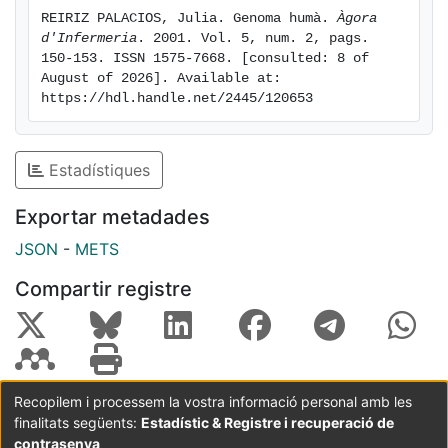
REIRIZ PALACIOS, Julia. Genoma humà. 
Àgora 
d'Infermeria
. 2001. Vol. 5, num. 2, pags. 
150-153. ISSN 1575-7668. [consulted: 8 of 
August of 2026]. Available at: 
https://hdl.handle.net/2445/120653
Estadístiques
Exportar metadades
JSON
-
METS
Compartir registre
Recopilem i processem la vostra informació personal amb les
finalitats següents:
Estadístic & Registre i recuperació de
Coordinació:
CRAI UB
Avís legal
Metadades
subjectes a:
contrasenya