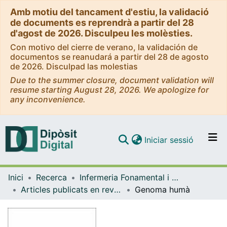
Amb motiu del tancament d'estiu, la validació
de documents es reprendrà a partir del 28
d'agost de 2026. Disculpeu les molèsties.
Con motivo del cierre de verano, la validación de
documentos se reanudará a partir del 28 de agosto
de 2026. Disculpad las molestias
Due to the summer closure, document validation will
resume starting August 28, 2026. We apologize for
any inconvenience.
(current)
Iniciar sessió
Comunitats i col·leccions
Inici
Recerca
Infermeria Fonamental i Clínica
Navega per tot el DD
Articles publicats en revistes (Infermeria Fonamental i Clínica)
Genoma humà
Com publicar
Contacte