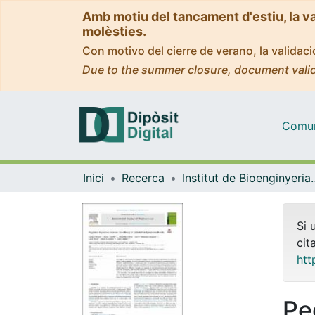
Amb motiu del tancament d'estiu, la v
molèsties.
Con motivo del cierre de verano, la valida
Due to the summer closure, document valid
Comuni
Inici
Recerca
Institut de Bioengin
Si 
cit
htt
Pe