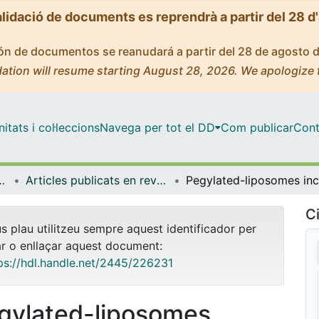
alidació de documents es reprendrà a partir del 28 d
ción de documentos se reanudará a partir del 28 de agosto 
ation will resume starting August 28, 2026. We apologize 
tats i col·leccions
Navega per tot el DD
Com publicar
Cont
yeria de Catalunya (IBEC)
Articles publicats en revistes (Institut de Bioenginyeria de Catalunya (IBEC))
Ci
us plau utilitzeu sempre aquest identificador per
ar o enllaçar aquest document:
ps://hdl.handle.net/2445/226231
gylated-liposomes