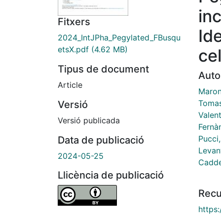
in
Fitxers
Id
2024_IntJPha_Pegylated_FBusqu
etsX.pdf
(4.62 MB)
cel
Tipus de document
Auto
Article
Maron
Tomas
Versió
Valent
Versió publicada
Fernà
Pucci,
Data de publicació
Levant
2024-05-25
Cadde
Llicència de publicació
Recu
https: