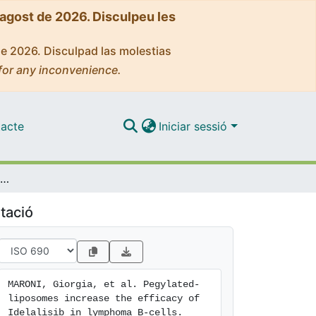
'agost de 2026. Disculpeu les
de 2026. Disculpad las molestias
for any inconvenience.
acte
Iniciar sessió
Pegylated-liposomes increase the efficacy of Idelalisib in lymphoma B-cells
tació
MARONI, Giorgia, et al. Pegylated-
liposomes increase the efficacy of 
Idelalisib in lymphoma B-cells. 