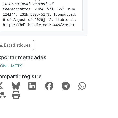
International Journal Of 
Pharmaceutics
. 2024. Vol. 657, num. 
124144. ISSN 0378-5173. [consulted: 
6 of August of 2026]. Available at: 
https://hdl.handle.net/2445/226231
Estadístiques
xportar metadades
SON
-
METS
ompartir registre