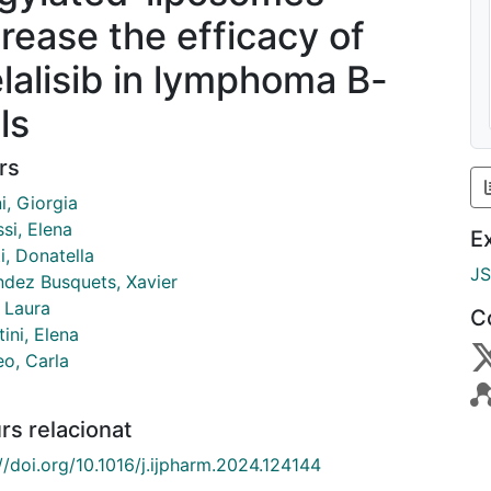
crease the efficacy of
elalisib in lymphoma B-
ls
rs
i, Giorgia
si, Elena
E
i, Donatella
J
ndez Busquets, Xavier
 Laura
C
ini, Elena
o, Carla
rs relacionat
//doi.org/10.1016/j.ijpharm.2024.124144