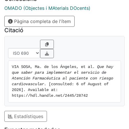
seguimiento farmacoterapéutico personalizado, para
controlar el uso efectivo y seguro de los
OMADO (Objectes i MAterials DOcents)
medicamentos
Pàgina completa de l'ítem
Citació
VIA SOSA, Ma. de los Ángeles, et al. 
Que hay 
que saber para implementar el servicio de 
Atención Farmacéutica al paciente con riesgo 
cardiovascular.
 [consulted: 6 of August of 
2026]. Available at: 
https://hdl.handle.net/2445/28742
Estadístiques