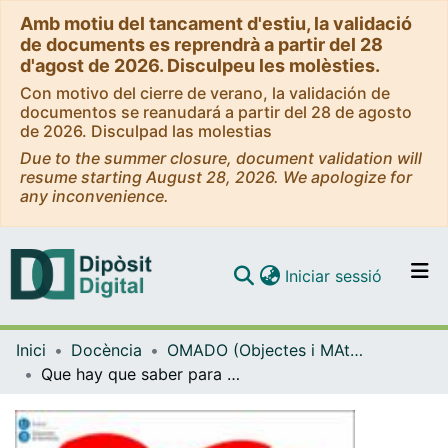
Amb motiu del tancament d'estiu, la validació
de documents es reprendrà a partir del 28
d'agost de 2026. Disculpeu les molèsties.
Con motivo del cierre de verano, la validación de
documentos se reanudará a partir del 28 de agosto
de 2026. Disculpad las molestias
Due to the summer closure, document validation will
resume starting August 28, 2026. We apologize for
any inconvenience.
(current)
Iniciar sessió
Comunitats i col·leccions
Inici
Docència
OMADO (Objectes i MAterials DOcents)
Navega per tot el DD
Que hay que saber para implementar el servicio de Atención Farmacéutica al paciente con riesgo cardiovascular
Com publicar
Contacte