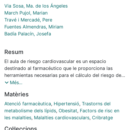
Via Sosa, Ma. de los Ángeles
March Pujol, Marian
Travé i Mercadé, Pere
Fuentes Almendras, Miriam
Badía Palacín, Josefa
Resum
El aula de riesgo cardiovascular es un espacio
destinado al farmacéutico que le proporciona las
herramientas necesarias para el cálculo del riesgo de
eventos cardiovasculares según las tablas Regicor o
Més...
Score de pacientes que visitan la farmacia y presentan
Matèries
hipertensión, dislipemias, sobrepeso y obesidad,
adicción al tabaco. En la Oficina de Farmacia, el
Atenció farmacèutica
,
Hipertensió
,
Trastorns del
cálculo del riesgo cardiovascular (RCV), en prevención
metabolisme dels lípids
,
Obesitat
,
Factors de risc en
primaria, permite promover estilos de vida saludables
les malalties
,
Malalties cardiovasculars
,
Cribratge
a los pacientes y, en su caso, ofrecer el servicio de
Col·leccions