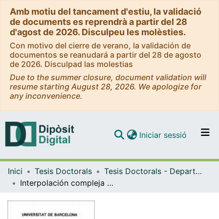
Amb motiu del tancament d'estiu, la validació
de documents es reprendrà a partir del 28
d'agost de 2026. Disculpeu les molèsties.
Con motivo del cierre de verano, la validación de
documentos se reanudará a partir del 28 de agosto
de 2026. Disculpad las molestias
Due to the summer closure, document validation will
resume starting August 28, 2026. We apologize for
any inconvenience.
(current)
Iniciar sessió
Comunitats i col·leccions
Inici
Tesis Doctorals
Tesis Doctorals - Departament - Matemàtica Aplicada i Anàlisi
Navega per tot el DD
Interpolación compleja de operadores lineales
Com publicar
Contacte