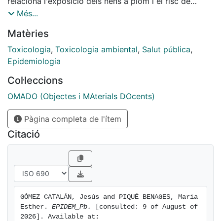
relaciona l'exposició dels nens a plom i el risc de
TDAH. L0objectiu docent es reforçar la comprensió
Més...
dels aspectes bàsics dels estudis epidemiològics en el
Matèries
context de l'avaluació de risc tòxics per la salut
humana.
Toxicologia
,
Toxicologia ambiental
,
Salut pública
,
Epidemiologia
Col·leccions
OMADO (Objectes i MAterials DOcents)
Pàgina completa de l'ítem
Citació
GÓMEZ CATALÁN, Jesús and PIQUÉ BENAGES, Maria 
Esther. 
EPIDEM_Pb.
 [consulted: 9 of August of 
2026]. Available at: 