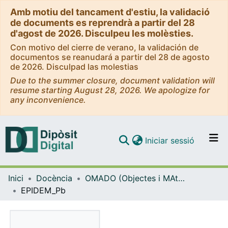
Amb motiu del tancament d'estiu, la validació
de documents es reprendrà a partir del 28
d'agost de 2026. Disculpeu les molèsties.
Con motivo del cierre de verano, la validación de
documentos se reanudará a partir del 28 de agosto
de 2026. Disculpad las molestias
Due to the summer closure, document validation will
resume starting August 28, 2026. We apologize for
any inconvenience.
(current)
Iniciar sessió
Comunitats i col·leccions
Inici
Docència
OMADO (Objectes i MAterials DOcents)
Navega per tot el DD
EPIDEM_Pb
Com publicar
Contacte