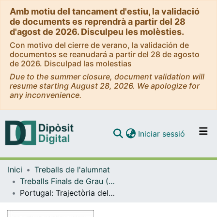
Amb motiu del tancament d'estiu, la validació
de documents es reprendrà a partir del 28
d'agost de 2026. Disculpeu les molèsties.
Con motivo del cierre de verano, la validación de
documentos se reanudará a partir del 28 de agosto
de 2026. Disculpad las molestias
Due to the summer closure, document validation will
resume starting August 28, 2026. We apologize for
any inconvenience.
(current)
Iniciar sessió
Comunitats i col·leccions
Inici
Treballs de l'alumnat
Navega per tot el DD
Treballs Finals de Grau (TFG) - Història
Com publicar
Portugal: Trajectòria del Estado Novo a la Revolució dels Clavells.El final de quaranta anys d'història d'un desconegut (1933-1976)
Contacte