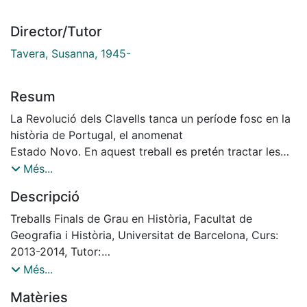
Director/Tutor
Tavera, Susanna, 1945-
Resum
La Revolució dels Clavells tanca un període fosc en la
història de Portugal, el anomenat
Estado Novo. En aquest treball es pretén tractar les
línies generals de la dictadura
Més...
portuguesa, donant unes bases per entendre el cop
Descripció
del 25 d'abril i la revolució subsegüent,
considerant les dimensions d'aquesta i les que podria
Treballs Finals de Grau en Història, Facultat de
haver tingut. La història d'un país
Geografia i Història, Universitat de Barcelona, Curs:
oblidat per la historiografia espanyola
2013-2014, Tutor:
Susanna Tavera García
Més...
Matèries