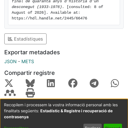
final de quaranta anys d'història d'un 
desconegut (1933-1976).
 [consulted: 8 of 
August of 2026]. Available at: 
https://hdl.handle.net/2445/66476
Estadístiques
Exportar metadades
JSON
-
METS
Compartir registre
Recopilem i processem la vostra informació personal amb les
finalitats següents:
Estadístic & Registre i recuperació de
Coordinació:
CRAI UB
Avís legal
Metadades
subjectes a:
contrasenya
Configuració
Política de
Acord