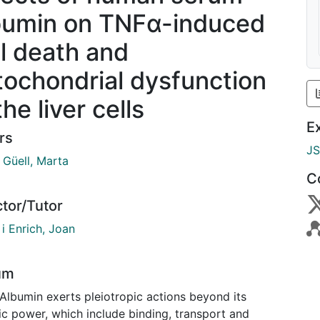
bumin on TNFα-induced
ll death and
tochondrial dysfunction
the liver cells
E
rs
J
 Güell, Marta
C
ctor/Tutor
 i Enrich, Joan
um
Albumin exerts pleiotropic actions beyond its
ic power, which include binding, transport and