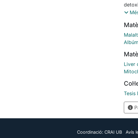
detox
antio
Més
inflam
Matè
shown
in leu
Malalt
albumi
Albúm
damag
Matè
our in
exemp
Liver 
injury.
Mitoc
Cytok
Col·
oxidat
secon
Tesis
explor
Pà
mitoc
of th
The hy
prote
Coordinació:
CRAI UB
Avís l
mitoc