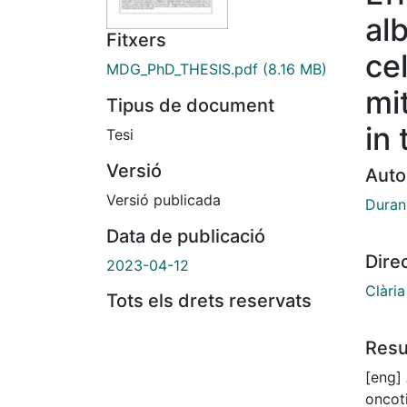
al
Fitxers
ce
MDG_PhD_THESIS.pdf
(8.16 MB)
mi
Tipus de document
in 
Tesi
Versió
Auto
Versió publicada
Duran
Data de publicació
Dire
2023-04-12
Clària
Tots els drets reservats
Res
[eng] 
oncot