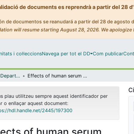
alidació de documents es reprendrà a partir del 28 d
ción de documentos se reanudará a partir del 28 de agosto 
ation will resume starting August 28, 2026. We apologize 
tats i col·leccions
Navega per tot el DD
Com publicar
Cont
Tesis Doctorals - Departament - Biomedicina
Effects of human serum albumin on TNFα-induced cell death and mitochondrial dysfunction in the liver cells
Ci
us plau utilitzeu sempre aquest identificador per
ar o enllaçar aquest document:
ps://hdl.handle.net/2445/197300
fects of human serum