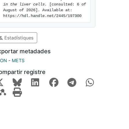
in the liver cells.
 [consulted: 6 of 
August of 2026]. Available at: 
https://hdl.handle.net/2445/197300
Estadístiques
xportar metadades
SON
-
METS
ompartir registre