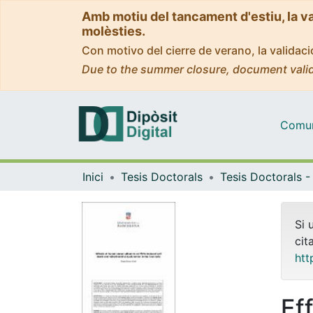
Amb motiu del tancament d'estiu, la v
molèsties.
Con motivo del cierre de verano, la valida
Due to the summer closure, document valid
Comuni
Inici
Tesis Doctorals
Si 
cit
htt
Ef