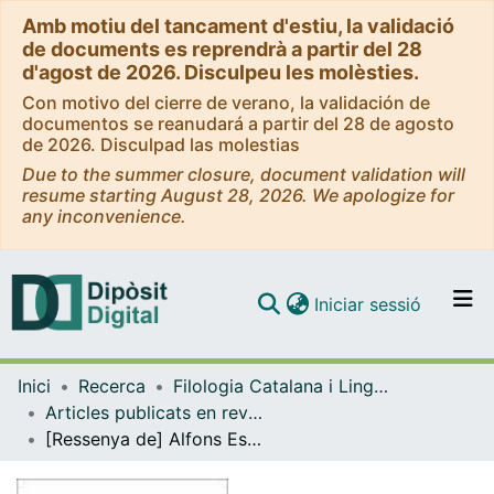
Amb motiu del tancament d'estiu, la validació
de documents es reprendrà a partir del 28
d'agost de 2026. Disculpeu les molèsties.
Con motivo del cierre de verano, la validación de
documentos se reanudará a partir del 28 de agosto
de 2026. Disculpad las molestias
Due to the summer closure, document validation will
resume starting August 28, 2026. We apologize for
any inconvenience.
(current)
Iniciar sessió
Comunitats i col·leccions
Inici
Recerca
Filologia Catalana i Lingüística General
Navega per tot el DD
Articles publicats en revistes (Filologia Catalana i Lingüística General)
Com publicar
[Ressenya de] Alfons Esteve & Francesc Esteve, Igualtat lingüística. Capgirar el desús i la subordinació, Benicarló, Onada, 2019, 172 p., ISBN: 978-84-17638-31-3.
Contacte