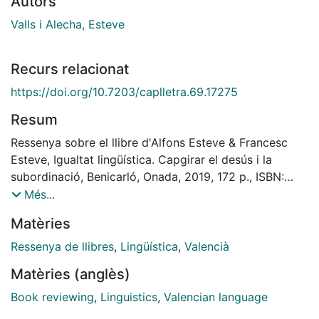
Autors
Valls i Alecha, Esteve
Recurs relacionat
https://doi.org/10.7203/caplletra.69.17275
Resum
Ressenya sobre el llibre d'Alfons Esteve & Francesc
Esteve, Igualtat lingüística. Capgirar el desús i la
subordinació, Benicarló, Onada, 2019, 172 p., ISBN:
978-84-17638-31-3.
Més...
Matèries
Ressenya de llibres
,
Lingüística
,
Valencià
Matèries (anglès)
Book reviewing
,
Linguistics
,
Valencian language