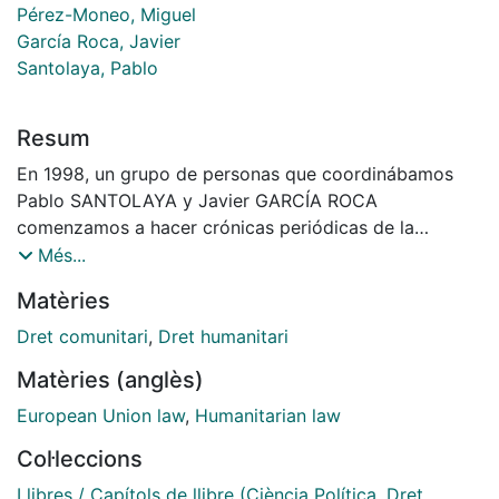
Pérez-Moneo, Miguel
García Roca, Javier
Santolaya, Pablo
Resum
En 1998, un grupo de personas que coordinábamos
Pablo SANTOLAYA y Javier GARCÍA ROCA
comenzamos a hacer crónicas periódicas de la
jurisprudencia del Tribunal Europeo de Derechos
Més...
Humanos (TEDH), y de otros tribunales, que se
Matèries
publicaban en la revista Justicia Administrativa de Lex
Nova, y siguen editándose ahora en la prestigiosa
Dret comunitari
,
Dret humanitari
Revista Española de Derecho Administrativo. Leyendo
Matèries (anglès)
las sentencias europeas, pronto nos dimos cuenta -
nada mejor que un método inductivo en estos
European Union law
,
Humanitarian law
asuntos- de que estaba emergiendo un poderoso y
Col·leccions
trans-versal Derecho Común Europeo en materia de
derechos fundamentales en Estrasburgo. Ad-vertimos
Llibres / Capítols de llibre (Ciència Política, Dret