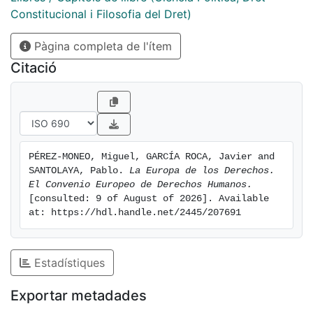
que este acervo convencional y su eficacia de cosa
Constitucional i Filosofia del Dret)
interpretada iba a transformar seriamente todo el
Pàgina completa de l'ítem
ordenamiento jurídico español y la misma jurisdicción
constitucional y ordinaria. La doctrina española no era
Citació
entonces muy consciente de ese fuerte impacto de la
integración europea, e incluso algunos dudaban de
que fueran verdaderos derechos funda-mentales, o se
contentaban con la afirmación superficial de que se
trataba de meras sentencias declarativas. Ha llevado
PÉREZ-MONEO, Miguel, GARCÍA ROCA, Javier and 
un tiempo percibir donde estaba ubicada esta
SANTOLAYA, Pablo. 
La Europa de los Derechos. 
montaña y sus colosa-les dimensiones.
El Convenio Europeo de Derechos Humanos.
[consulted: 9 of August of 2026]. Available 
at: https://hdl.handle.net/2445/207691
Estadístiques
Exportar metadades